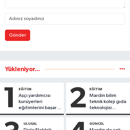
Gönder
Yükleniyor...
1
2
EĞİTİM
EĞİTİM
Aşçı yardımcısı
Mardin bilim
kursiyerleri
teknik koleji gıda
eğitimlerini başarı
teknolojisi
ile tamamladı
öğrencileri
ürettikleri gıda
ULUSAL
GÜNCEL
ürünlerini satarak