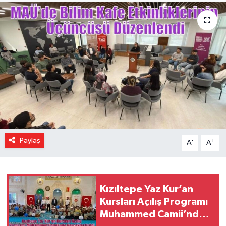
Paylaş
-
+
A
A
Kızıltepe Yaz Kur’an
Kursları Açılış Programı
Muhammed Camii’nde