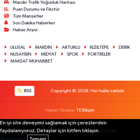
Mardin Trafik Yoğunluk Haritası
Puan Durumu ve Fikstür
Tüm Manşetler
Son Dakika Haberleri
Haber Arşivi
ULUSAL
MARDİN
ARTUKLU
KIZILTEPE
DERİK
NUSAYBİN
MİDYAT
SPOR
PORTRELER
MAKSAT MUHABBET
RSS
Copyright © 2026. Her hakkı saklıdır.
Haber Yazılımı:
TE Bilişim
En iyi site deneyimi sağlamak için çerezlerden
faydalanıyoruz. Detaylar için lütfen tıklayın.
Gizlilik
Sözleşmesi
Tamam