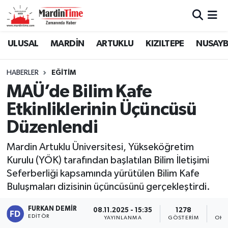
Mardin Nöbetçi Eczaneler
ULUSAL
MARDİN
ARTUKLU
KIZILTEPE
NUSAYB
Mardin Hava Durumu
HABERLER
EĞİTİM
MAÜ’de Bilim Kafe
Mardin Namaz Vakitleri
Etkinliklerinin Üçüncüsü
Mardin Trafik Yoğunluk Haritası
Düzenlendi
Süper Lig Puan Durumu ve Fikstür
Mardin Artuklu Üniversitesi, Yükseköğretim
Kurulu (YÖK) tarafından başlatılan Bilim İletişimi
Tüm Manşetler
Seferberliği kapsamında yürütülen Bilim Kafe
Buluşmaları dizisinin üçüncüsünü gerçekleştirdi.
Son Dakika Haberleri
FURKAN DEMIR
08.11.2025 - 15:35
1278
EDITÖR
YAYINLANMA
GÖSTERIM
OKU
Haber Arşivi