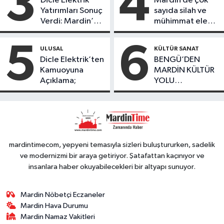
3
4
Dicle Elektrik
Mardin de çok
köydeki
Yatırımları Sonuç
sayıda silah ve
çoçuklara kitap
Verdi: Mardin’de
mühimmat ele
desteğinde
Kayıp Kaçak
geçirildi
bulundu
Oranında Büyük
5
6
ULUSAL
KÜLTÜR SANAT
Düşüş
Dicle Elektrik’ten
BENGÜ’DEN
Kamuoyuna
MARDİN KÜLTÜR
Açıklama;
YOLU
FESTIVALİ’NDE
GÖRKEMLİ
PERFORMANS
mardintimecom, yepyeni temasıyla sizleri buluştururken, sadelik
ve modernizmi bir araya getiriyor. Şatafattan kaçınıyor ve
insanlara haber okuyabilecekleri bir altyapı sunuyor.
Mardin Nöbetçi Eczaneler
Mardin Hava Durumu
Mardin Namaz Vakitleri