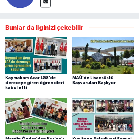
Bunlar da ilginizi çekebilir
Kaymakam Acar LGS’de
MAÜ’de Lisansüstü
dereceye giren öğrencileri
Başvuruları Başlıyor
kabul etti
Mardin Önder’den Kur’an’ı
Kızıltepe Belediyesi Sosyal