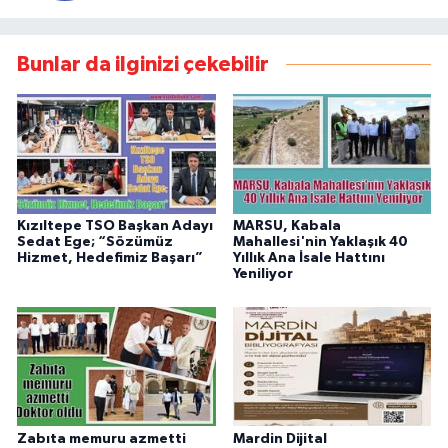
Bunlar da ilginizi çekebilir
Kızıltepe TSO Başkan Adayı
MARSU, Kabala
Sedat Ege; “Sözümüz
Mahallesi'nin Yaklaşık 40
Hizmet, Hedefimiz Başarı”
Yıllık Ana İsale Hattını
Yeniliyor
Zabıta memuru azmetti
Mardin Dijital