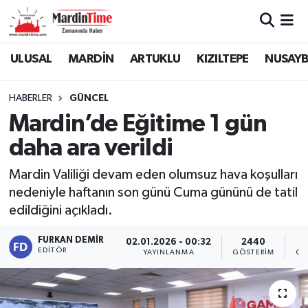
Mardin Nöbetçi Eczaneler
ULUSAL
MARDİN
ARTUKLU
KIZILTEPE
NUSAYB
Mardin Hava Durumu
HABERLER
GÜNCEL
Mardin’de Eğitime 1 gün
Mardin Namaz Vakitleri
daha ara verildi
Mardin Trafik Yoğunluk Haritası
Mardin Valiliği devam eden olumsuz hava koşulları
nedeniyle haftanın son günü Cuma gününü de tatil
Süper Lig Puan Durumu ve Fikstür
edildiğini açıkladı.
Tüm Manşetler
FURKAN DEMIR
02.01.2026 - 00:32
2440
EDITÖR
YAYINLANMA
GÖSTERIM
OK
Son Dakika Haberleri
Haber Arşivi