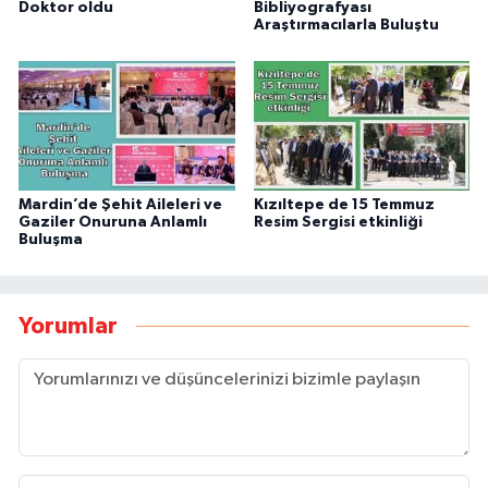
Doktor oldu
Bibliyografyası
Araştırmacılarla Buluştu
Mardin’de Şehit Aileleri ve
Kızıltepe de 15 Temmuz
Gaziler Onuruna Anlamlı
Resim Sergisi etkinliği
Buluşma
Yorumlar