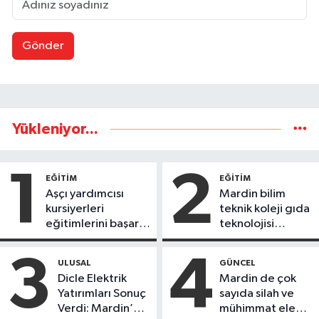
Gönder
Yükleniyor...
1
2
EĞİTİM
EĞİTİM
Aşçı yardımcısı
Mardin bilim
kursiyerleri
teknik koleji gıda
eğitimlerini başarı
teknolojisi
ile tamamladı
öğrencileri
ürettikleri gıda
3
4
ULUSAL
GÜNCEL
ürünlerini satarak
Dicle Elektrik
Mardin de çok
köydeki
Yatırımları Sonuç
sayıda silah ve
çoçuklara kitap
Verdi: Mardin’de
mühimmat ele
desteğinde