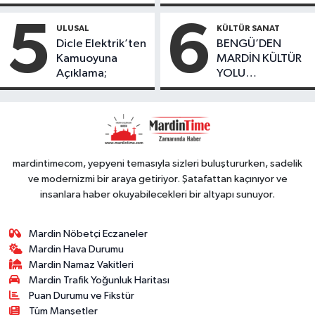
Kayıp Kaçak
geçirildi
bulundu
Oranında Büyük
5
6
ULUSAL
KÜLTÜR SANAT
Düşüş
Dicle Elektrik’ten
BENGÜ’DEN
Kamuoyuna
MARDİN KÜLTÜR
Açıklama;
YOLU
FESTIVALİ’NDE
GÖRKEMLİ
PERFORMANS
mardintimecom, yepyeni temasıyla sizleri buluştururken, sadelik
ve modernizmi bir araya getiriyor. Şatafattan kaçınıyor ve
insanlara haber okuyabilecekleri bir altyapı sunuyor.
Mardin Nöbetçi Eczaneler
Mardin Hava Durumu
Mardin Namaz Vakitleri
Mardin Trafik Yoğunluk Haritası
Puan Durumu ve Fikstür
Tüm Manşetler