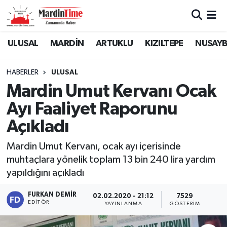
Mardin Nöbetçi Eczaneler
ULUSAL
MARDİN
ARTUKLU
KIZILTEPE
NUSAYB
Mardin Hava Durumu
HABERLER
ULUSAL
Mardin Umut Kervanı Ocak
Mardin Namaz Vakitleri
Ayı Faaliyet Raporunu
Mardin Trafik Yoğunluk Haritası
Açıkladı
Süper Lig Puan Durumu ve Fikstür
Mardin Umut Kervanı, ocak ayı içerisinde
muhtaçlara yönelik toplam 13 bin 240 lira yardım
Tüm Manşetler
yapıldığını açıkladı
Son Dakika Haberleri
FURKAN DEMIR
02.02.2020 - 21:12
7529
EDITÖR
YAYINLANMA
GÖSTERIM
Haber Arşivi