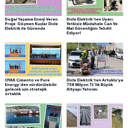
Doğal Yaşama Enerji Veren
Dicle Elektrik’ten Uyarı:
Proje: Göçmen Kuşlar Dicle
Yetkisiz Müdahale Can Ve
Elektrik ile Güvende
Mal Güvenliğini Tehdit
Ediyor!
OYAK Çimento ve Pure
Dicle Elektrik’ten Artuklu’ya
Energy’den sürdürülebilir
758 Milyon TL’lik Büyük
gelecek için stratejik
Altyapı Yatırımı
ortaklık