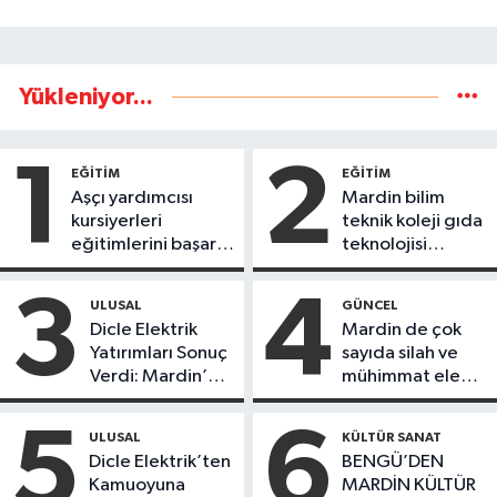
Yükleniyor...
1
2
EĞİTİM
EĞİTİM
Aşçı yardımcısı
Mardin bilim
kursiyerleri
teknik koleji gıda
eğitimlerini başarı
teknolojisi
ile tamamladı
öğrencileri
ürettikleri gıda
3
4
ULUSAL
GÜNCEL
ürünlerini satarak
Dicle Elektrik
Mardin de çok
köydeki
Yatırımları Sonuç
sayıda silah ve
çoçuklara kitap
Verdi: Mardin’de
mühimmat ele
desteğinde
Kayıp Kaçak
geçirildi
bulundu
Oranında Büyük
5
6
ULUSAL
KÜLTÜR SANAT
Düşüş
Dicle Elektrik’ten
BENGÜ’DEN
Kamuoyuna
MARDİN KÜLTÜR