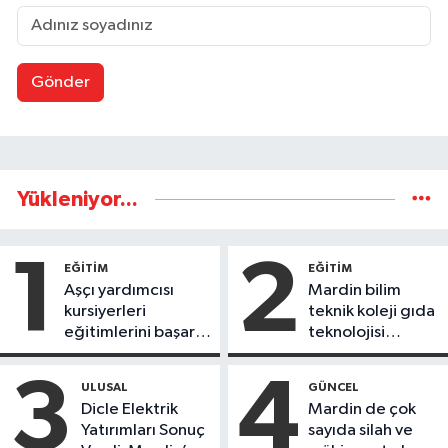
Gönder
Yükleniyor...
1
2
EĞİTİM
EĞİTİM
Aşçı yardımcısı
Mardin bilim
kursiyerleri
teknik koleji gıda
eğitimlerini başarı
teknolojisi
ile tamamladı
öğrencileri
ürettikleri gıda
3
4
ULUSAL
GÜNCEL
ürünlerini satarak
Dicle Elektrik
Mardin de çok
köydeki
Yatırımları Sonuç
sayıda silah ve
çoçuklara kitap