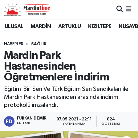
Mardin Nöbetçi Eczaneler
ULUSAL
MARDİN
ARTUKLU
KIZILTEPE
NUSAYB
Mardin Hava Durumu
HABERLER
SAĞLIK
Mardin Park
Mardin Namaz Vakitleri
Hastanesinden
Mardin Trafik Yoğunluk Haritası
Öğretmenlere İndirim
Süper Lig Puan Durumu ve Fikstür
Eğitim-Bir-Sen Ve Türk Eğitim Sen Sendikaları ile
Mardin Park Hastanesinden arasında indirim
Tüm Manşetler
protokolü imzalandı.
Son Dakika Haberleri
FURKAN DEMIR
07.05.2021 - 22:11
824
EDITÖR
YAYINLANMA
GÖSTERIM
Haber Arşivi