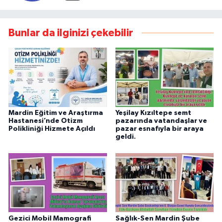
Bunlar da ilginizi çekebilir
Mardin Eğitim ve Araştırma
Yeşilay Kızıltepe semt
Hastanesi’nde Otizm
pazarında vatandaşlar ve
Polikliniği Hizmete Açıldı
pazar esnafıyla bir araya
geldi.
Gezici Mobil Mamografi
Sağlık-Sen Mardin Şube