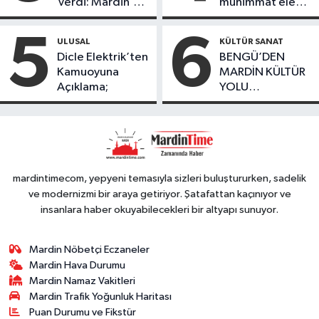
Verdi: Mardin’de
mühimmat ele
desteğinde
Kayıp Kaçak
geçirildi
bulundu
Oranında Büyük
5
6
ULUSAL
KÜLTÜR SANAT
Düşüş
Dicle Elektrik’ten
BENGÜ’DEN
Kamuoyuna
MARDİN KÜLTÜR
Açıklama;
YOLU
FESTIVALİ’NDE
GÖRKEMLİ
PERFORMANS
mardintimecom, yepyeni temasıyla sizleri buluştururken, sadelik
ve modernizmi bir araya getiriyor. Şatafattan kaçınıyor ve
insanlara haber okuyabilecekleri bir altyapı sunuyor.
Mardin Nöbetçi Eczaneler
Mardin Hava Durumu
Mardin Namaz Vakitleri
Mardin Trafik Yoğunluk Haritası
Puan Durumu ve Fikstür