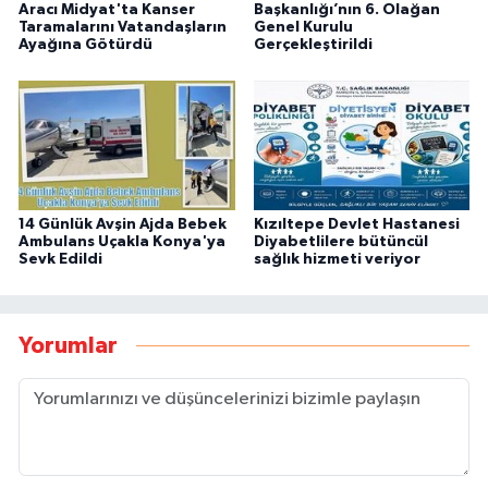
Aracı Midyat'ta Kanser
Başkanlığı’nın 6. Olağan
Taramalarını Vatandaşların
Genel Kurulu
Ayağına Götürdü
Gerçekleştirildi
14 Günlük Avşin Ajda Bebek
Kızıltepe Devlet Hastanesi
Ambulans Uçakla Konya'ya
Diyabetlilere bütüncül
Sevk Edildi
sağlık hizmeti veriyor
Yorumlar