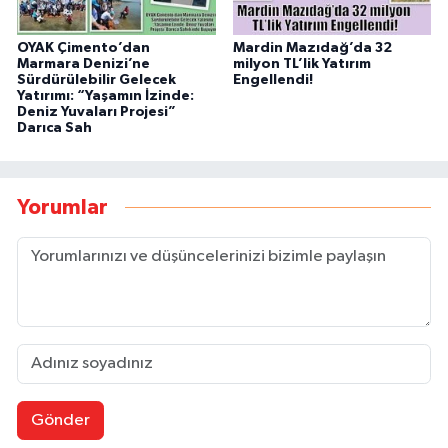
OYAK Çimento’dan
Mardin Mazıdağ’da 32
Marmara Denizi’ne
milyon TL’lik Yatırım
Sürdürülebilir Gelecek
Engellendi!
Yatırımı: “Yaşamın İzinde:
Deniz Yuvaları Projesi”
Darıca Sah
Yorumlar
Gönder