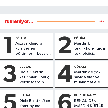
Yükleniyor...
1
2
EĞİTİM
EĞİTİM
Aşçı yardımcısı
Mardin bilim
kursiyerleri
teknik koleji gıda
eğitimlerini başarı
teknolojisi
ile tamamladı
öğrencileri
ürettikleri gıda
3
4
ULUSAL
GÜNCEL
ürünlerini satarak
Dicle Elektrik
Mardin de çok
köydeki
Yatırımları Sonuç
sayıda silah ve
çoçuklara kitap
Verdi: Mardin’de
mühimmat ele
desteğinde
Kayıp Kaçak
geçirildi
bulundu
Oranında Büyük
5
6
ULUSAL
KÜLTÜR SANAT
Düşüş
Dicle Elektrik’ten
BENGÜ’DEN
Kamuoyuna
MARDİN KÜLTÜR