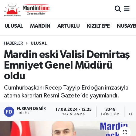
Mardin Nöbetçi Eczaneler
ULUSAL
MARDİN
ARTUKLU
KIZILTEPE
NUSAYB
Mardin Hava Durumu
HABERLER
ULUSAL
Mardin eski Valisi Demirtaş
Mardin Namaz Vakitleri
Emniyet Genel Müdürü
Mardin Trafik Yoğunluk Haritası
oldu
Süper Lig Puan Durumu ve Fikstür
Cumhurbaşkanı Recep Tayyip Erdoğan imzasıyla
atama kararları Resmi Gazete’de yayımlandı.
Tüm Manşetler
FURKAN DEMIR
17.08.2024 - 12:25
3348
EDITÖR
YAYINLANMA
GÖSTERIM
OKU
Son Dakika Haberleri
Haber Arşivi