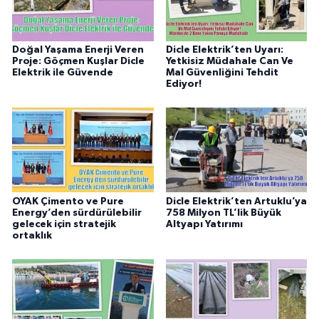
Doğal Yaşama Enerji Veren
Dicle Elektrik’ten Uyarı:
Proje: Göçmen Kuşlar Dicle
Yetkisiz Müdahale Can Ve
Elektrik ile Güvende
Mal Güvenliğini Tehdit
Ediyor!
OYAK Çimento ve Pure
Dicle Elektrik’ten Artuklu’ya
Energy’den sürdürülebilir
758 Milyon TL’lik Büyük
gelecek için stratejik
Altyapı Yatırımı
ortaklık