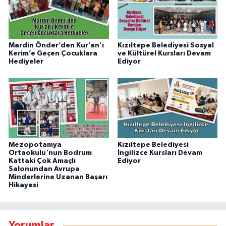
Mardin Önder’den Kur’an’ı
Kızıltepe Belediyesi Sosyal
Kerim’e Geçen Çocuklara
ve Kültürel Kursları Devam
Hediyeler
Ediyor
Mezopotamya
Kızıltepe Belediyesi
Ortaokulu'nun Bodrum
İngilizce Kursları Devam
Kattaki Çok Amaçlı
Ediyor
Salonundan Avrupa
Minderlerine Uzanan Başarı
Hikayesi
Yorumlar