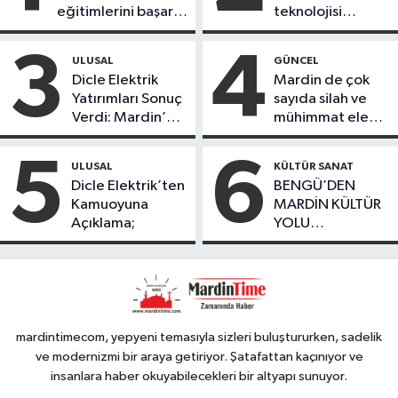
eğitimlerini başarı
teknolojisi
ile tamamladı
öğrencileri
ürettikleri gıda
3
4
ULUSAL
GÜNCEL
ürünlerini satarak
Dicle Elektrik
Mardin de çok
köydeki
Yatırımları Sonuç
sayıda silah ve
çoçuklara kitap
Verdi: Mardin’de
mühimmat ele
desteğinde
Kayıp Kaçak
geçirildi
bulundu
Oranında Büyük
5
6
ULUSAL
KÜLTÜR SANAT
Düşüş
Dicle Elektrik’ten
BENGÜ’DEN
Kamuoyuna
MARDİN KÜLTÜR
Açıklama;
YOLU
FESTIVALİ’NDE
GÖRKEMLİ
PERFORMANS
mardintimecom, yepyeni temasıyla sizleri buluştururken, sadelik
ve modernizmi bir araya getiriyor. Şatafattan kaçınıyor ve
insanlara haber okuyabilecekleri bir altyapı sunuyor.