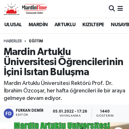
Mardin Nöbetçi Eczaneler
ULUSAL
MARDİN
ARTUKLU
KIZILTEPE
NUSAYB
Mardin Hava Durumu
HABERLER
EĞİTİM
Mardin Artuklu
Mardin Namaz Vakitleri
Üniversitesi Öğrencilerinin
Mardin Trafik Yoğunluk Haritası
İçini Isıtan Buluşma
Süper Lig Puan Durumu ve Fikstür
Mardin Artuklu Üniversitesi Rektörü Prof. Dr.
İbrahim Özcoşar, her hafta öğrencileri ile bir araya
Tüm Manşetler
gelmeye devam ediyor.
Son Dakika Haberleri
FURKAN DEMIR
05.01.2022 - 17:26
1440
EDITÖR
YAYINLANMA
GÖSTERIM
Haber Arşivi