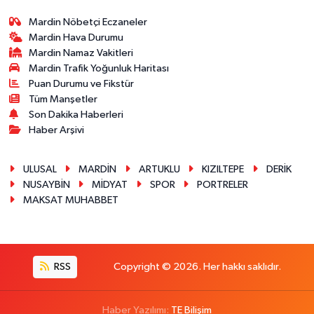
Mardin Nöbetçi Eczaneler
Mardin Hava Durumu
Mardin Namaz Vakitleri
Mardin Trafik Yoğunluk Haritası
Puan Durumu ve Fikstür
Tüm Manşetler
Son Dakika Haberleri
Haber Arşivi
ULUSAL
MARDİN
ARTUKLU
KIZILTEPE
DERİK
NUSAYBİN
MİDYAT
SPOR
PORTRELER
MAKSAT MUHABBET
RSS
Copyright © 2026. Her hakkı saklıdır.
Haber Yazılımı:
TE Bilişim