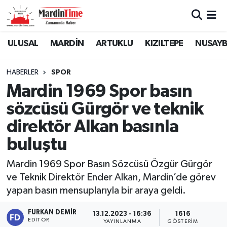
Mardin Nöbetçi Eczaneler
ULUSAL
MARDİN
ARTUKLU
KIZILTEPE
NUSAYB
Mardin Hava Durumu
HABERLER
SPOR
Mardin 1969 Spor basın
Mardin Namaz Vakitleri
sözcüsü Gürgör ve teknik
Mardin Trafik Yoğunluk Haritası
direktör Alkan basınla
buluştu
Süper Lig Puan Durumu ve Fikstür
Mardin 1969 Spor Basın Sözcüsü Özgür Gürgör
Tüm Manşetler
ve Teknik Direktör Ender Alkan, Mardin’de görev
yapan basın mensuplarıyla bir araya geldi.
Son Dakika Haberleri
FURKAN DEMIR
13.12.2023 - 16:36
1616
Haber Arşivi
EDITÖR
YAYINLANMA
GÖSTERIM