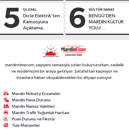
bulundu
Oranında Büyük
5
6
ULUSAL
KÜLTÜR SANAT
Düşüş
Dicle Elektrik’ten
BENGÜ’DEN
Kamuoyuna
MARDİN KÜLTÜR
Açıklama;
YOLU
FESTIVALİ’NDE
GÖRKEMLİ
PERFORMANS
mardintimecom, yepyeni temasıyla sizleri buluştururken, sadelik
ve modernizmi bir araya getiriyor. Şatafattan kaçınıyor ve
insanlara haber okuyabilecekleri bir altyapı sunuyor.
Mardin Nöbetçi Eczaneler
Mardin Hava Durumu
Mardin Namaz Vakitleri
Mardin Trafik Yoğunluk Haritası
Puan Durumu ve Fikstür
Tüm Manşetler