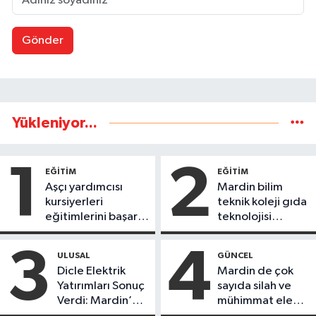
Gönder
Yükleniyor...
1
2
EĞİTİM
EĞİTİM
Aşçı yardımcısı
Mardin bilim
kursiyerleri
teknik koleji gıda
eğitimlerini başarı
teknolojisi
ile tamamladı
öğrencileri
ürettikleri gıda
3
4
ULUSAL
GÜNCEL
ürünlerini satarak
Dicle Elektrik
Mardin de çok
köydeki
Yatırımları Sonuç
sayıda silah ve
çoçuklara kitap
Verdi: Mardin’de
mühimmat ele
desteğinde
Kayıp Kaçak
geçirildi