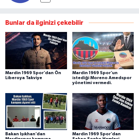
Bunlar da ilginizi çekebilir
Mardin 1969 Spor’dan Ön
Mardin 1969 Spor’un
Liberoya Takviye
istediği Moreno Amedspor
yönetimi vermedi.
Bakan Işıkhan’dan
Mardin 1969 Spor’dan
Mardinspor kampına
Sekeo Sonko Hamlesi