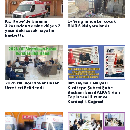
Kızıltepe'de binanın
Ev Yangınında bir çocuk
3.katından zemine düşen 2
öldü 5 kişi yaralandı
yaşındaki çocuk hayatını
kaybetti.
2026 Yılı Biçerdöver Hasat
İlim Yayma Cemiyeti
Ücretleri Belirlendi
Kızıltepe Şubesi Şube
Başkanı İsmail ALKAN’dan
Toplumsal Huzur ve
Kardeşlik Çağrısı!