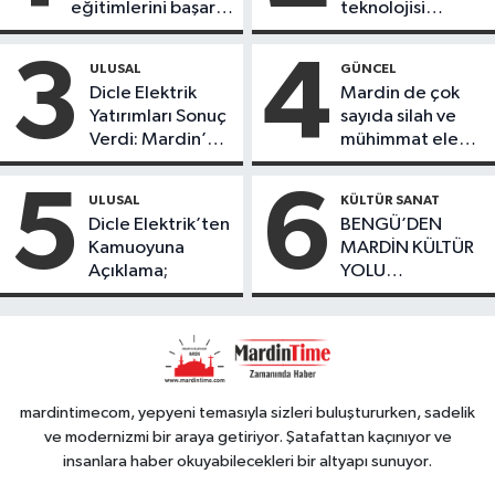
eğitimlerini başarı
teknolojisi
ile tamamladı
öğrencileri
ürettikleri gıda
3
4
ULUSAL
GÜNCEL
ürünlerini satarak
Dicle Elektrik
Mardin de çok
köydeki
Yatırımları Sonuç
sayıda silah ve
çoçuklara kitap
Verdi: Mardin’de
mühimmat ele
desteğinde
Kayıp Kaçak
geçirildi
bulundu
Oranında Büyük
5
6
ULUSAL
KÜLTÜR SANAT
Düşüş
Dicle Elektrik’ten
BENGÜ’DEN
Kamuoyuna
MARDİN KÜLTÜR
Açıklama;
YOLU
FESTIVALİ’NDE
GÖRKEMLİ
PERFORMANS
mardintimecom, yepyeni temasıyla sizleri buluştururken, sadelik
ve modernizmi bir araya getiriyor. Şatafattan kaçınıyor ve
insanlara haber okuyabilecekleri bir altyapı sunuyor.