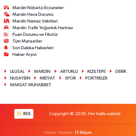
Mardin Nöbetçi Eczaneler
Mardin Hava Durumu
Mardin Namaz Vakitleri
Mardin Trafik Yoğunluk Haritası
Puan Durumu ve Fikstür
Tüm Manşetler
Son Dakika Haberleri
Haber Arşivi
ULUSAL
MARDİN
ARTUKLU
KIZILTEPE
DERİK
NUSAYBİN
MİDYAT
SPOR
PORTRELER
MAKSAT MUHABBET
RSS
Copyright © 2026. Her hakkı saklıdır.
Haber Yazılımı:
TE Bilişim