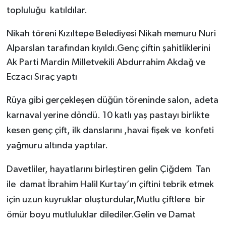
topluluğu
katıldılar.
Nikah töreni
Kızıltepe
Belediyesi Nikah memuru Nuri
Alparslan tarafından kıyıldı.Genç çiftin şahitliklerini
Ak Parti
Mardin
Milletvekili Abdurrahim Akdağ ve
Eczacı Sıraç yaptı
Rüya gibi gerçekleşen düğün töreninde salon, adeta
karnaval yerine döndü.
10 katlı yaş pastayı birlikte
kesen genç çift, ilk danslarını ,havai fişek ve
konfeti
yağmuru altında yaptılar.
Davetliler, hayatlarını birleştiren
gelin Çiğdem
Tan
ile
damat İbrahim Halil Kurtay’ın
çiftini tebrik etmek
için uzun kuyruklar oluşturdular,Mutlu çiftlere
bir
ömür boyu mutluluklar dilediler.Gelin ve Damat