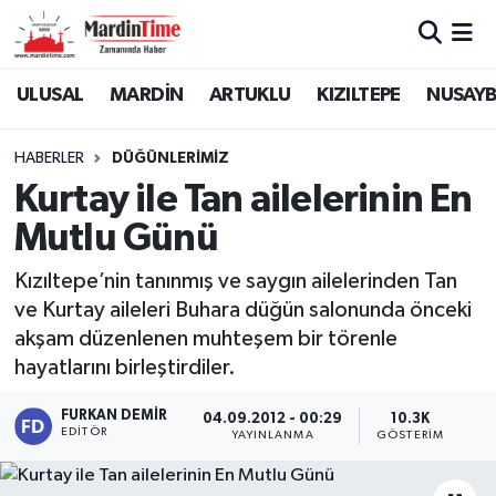
Mardin Nöbetçi Eczaneler
ULUSAL
MARDİN
ARTUKLU
KIZILTEPE
NUSAYB
Mardin Hava Durumu
HABERLER
DÜĞÜNLERİMİZ
Kurtay ile Tan ailelerinin En
Mardin Namaz Vakitleri
Mutlu Günü
Mardin Trafik Yoğunluk Haritası
Kızıltepe’nin tanınmış ve saygın ailelerinden Tan
ve Kurtay aileleri Buhara düğün salonunda önceki
Süper Lig Puan Durumu ve Fikstür
akşam düzenlenen muhteşem bir törenle
Tüm Manşetler
hayatlarını birleştirdiler.
FURKAN DEMIR
04.09.2012 - 00:29
10.3K
Son Dakika Haberleri
EDITÖR
YAYINLANMA
GÖSTERIM
Haber Arşivi