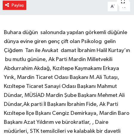
Paylaş
-
+
A
A
Buhara
düğün
salonunda yapılan görkemli düğünle
dünya evine giren genç çift olan Psikolog
gelin
Çiğdem
Tan ile Avukat
damat İbrahim Halil Kurtay’ın
bu mutlu gününe, Ak Parti
Mardin
Milletvekili
Abdurrahim Akdağ,
Kızıltepe
Kaymakamı Erkaya
Yırık, Mardin Ticaret Odası Başkanı M.Ali Tutaşı,
Kızıltepe
Ticaret Sanayi Odası Başkanı Mahmut
Dündar, MÜSİAD
Mardin
Şube Başkanı Mehmet Ali
Dündar,Ak parti İl Başkanı İbrahim Fide, Ak Parti
Kızıltepe
İlçe Bşkanı Cengiz Demirkaya,
Mardin
Baro
Başkanı Azat Yıldırım ve bürokratlar, , Daire
müdürleri, STK temsilcileri ve kalabalık bir davetli