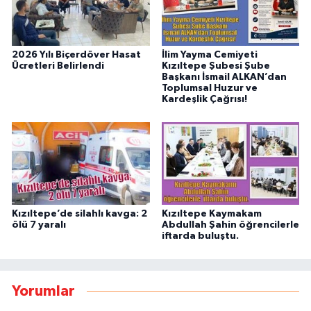
2026 Yılı Biçerdöver Hasat
İlim Yayma Cemiyeti
Ücretleri Belirlendi
Kızıltepe Şubesi Şube
Başkanı İsmail ALKAN’dan
Toplumsal Huzur ve
Kardeşlik Çağrısı!
Kızıltepe’de silahlı kavga: 2
Kızıltepe Kaymakam
ölü 7 yaralı
Abdullah Şahin öğrencilerle
iftarda buluştu.
Yorumlar