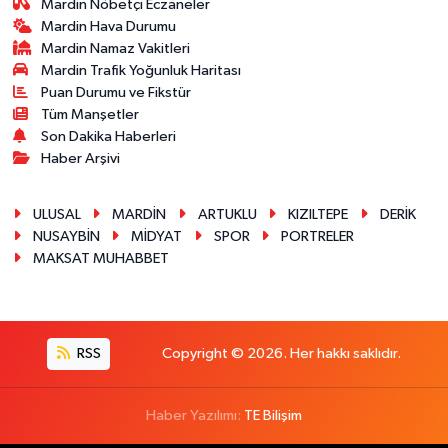
Mardin Nöbetçi Eczaneler
Mardin Hava Durumu
Mardin Namaz Vakitleri
Mardin Trafik Yoğunluk Haritası
Puan Durumu ve Fikstür
Tüm Manşetler
Son Dakika Haberleri
Haber Arşivi
ULUSAL
MARDİN
ARTUKLU
KIZILTEPE
DERİK
NUSAYBİN
MİDYAT
SPOR
PORTRELER
MAKSAT MUHABBET
RSS
Copyright © 2026. Her hakkı saklıdır.
Haber Yazılımı:
TE Bilişim