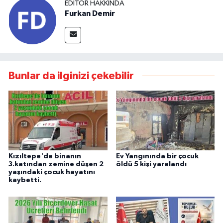
EDITÖR HAKKINDA
Furkan Demir
Bunlar da ilginizi çekebilir
Kızıltepe'de binanın
Ev Yangınında bir çocuk
3.katından zemine düşen 2
öldü 5 kişi yaralandı
yaşındaki çocuk hayatını
kaybetti.