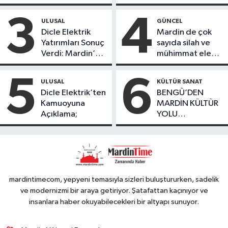
ile tamamladı
öğrencileri
ürettikleri gıda
3
4
ULUSAL
GÜNCEL
ürünlerini satarak
Dicle Elektrik
Mardin de çok
köydeki
Yatırımları Sonuç
sayıda silah ve
çoçuklara kitap
Verdi: Mardin’de
mühimmat ele
desteğinde
Kayıp Kaçak
geçirildi
bulundu
Oranında Büyük
5
6
ULUSAL
KÜLTÜR SANAT
Düşüş
Dicle Elektrik’ten
BENGÜ’DEN
Kamuoyuna
MARDİN KÜLTÜR
Açıklama;
YOLU
FESTIVALİ’NDE
GÖRKEMLİ
PERFORMANS
mardintimecom, yepyeni temasıyla sizleri buluştururken, sadelik
ve modernizmi bir araya getiriyor. Şatafattan kaçınıyor ve
insanlara haber okuyabilecekleri bir altyapı sunuyor.