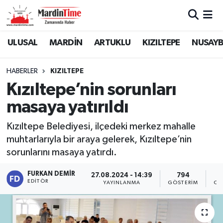
Mardin Nöbetçi Eczaneler
ULUSAL
MARDİN
ARTUKLU
KIZILTEPE
NUSAYB
Mardin Hava Durumu
HABERLER
KIZILTEPE
Kızıltepe’nin sorunları
Mardin Namaz Vakitleri
masaya yatırıldı
Mardin Trafik Yoğunluk Haritası
Kızıltepe Belediyesi, ilçedeki merkez mahalle
muhtarlarıyla bir araya gelerek, Kızıltepe’nin
Süper Lig Puan Durumu ve Fikstür
sorunlarını masaya yatırdı.
Tüm Manşetler
FURKAN DEMIR
27.08.2024 - 14:39
794
EDITÖR
YAYINLANMA
GÖSTERIM
OK
Son Dakika Haberleri
Haber Arşivi