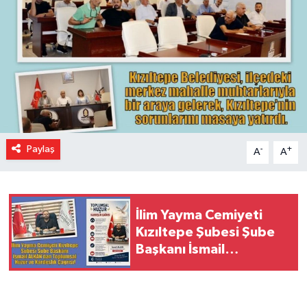
Paylaş
-
+
A
A
İlim Yayma Cemiyeti
Kızıltepe Şubesi Şube
Başkanı İsmail
ALKAN’dan Toplumsal
Huzur ve Kardeşlik
Çağrısı!