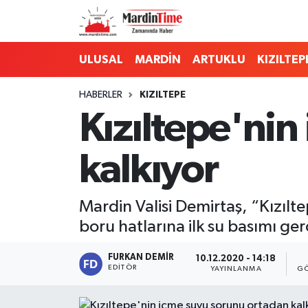
Mardin Nöbetçi Eczaneler
ULUSAL
MARDİN
ARTUKLU
KIZILTEP
Mardin Hava Durumu
HABERLER
KIZILTEPE
Kızıltepe'ni
Mardin Namaz Vakitleri
kalkıyor
Mardin Trafik Yoğunluk Haritası
Süper Lig Puan Durumu ve Fikstür
Mardin Valisi Demirtaş, “Kızı
boru hatlarına ilk su basımı gerç
Tüm Manşetler
FURKAN DEMIR
10.12.2020 - 14:18
Son Dakika Haberleri
EDITÖR
YAYINLANMA
GÖ
Haber Arşivi