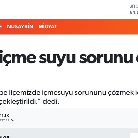
BIT
64.
DO
47,
E
NUSAYBİN
MİDYAT
EU
55,
STE
64,
n içme suyu sorunu
GRA
651
BİS
13.
ltepe ilçemizde içmesuyu sorununu çözmek 
ekleştirildi.” dedi.
11.1K
STERIM