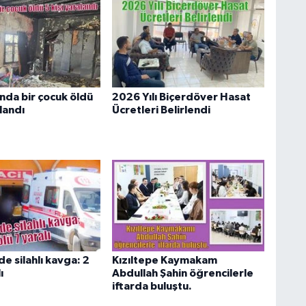
nda bir çocuk öldü
2026 Yılı Biçerdöver Hasat
alandı
Ücretleri Belirlendi
de silahlı kavga: 2
Kızıltepe Kaymakam
ı
Abdullah Şahin öğrencilerle
iftarda buluştu.