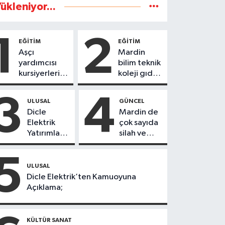
ükleniyor...
1
2
EĞİTİM
EĞİTİM
Aşçı
Mardin
yardımcısı
bilim teknik
kursiyerleri
koleji gıda
eğitimlerini
teknolojisi
başarı ile
öğrencileri
3
4
ULUSAL
GÜNCEL
tamamladı
ürettikleri
Dicle
Mardin de
gıda
Elektrik
çok sayıda
ürünlerini
Yatırımları
silah ve
satarak
Sonuç
mühimmat
köydeki
Verdi:
ele
5
çoçuklara
Mardin’de
geçirildi
ULUSAL
kitap
Kayıp
Dicle Elektrik’ten Kamuoyuna
desteğinde
Kaçak
Açıklama;
bulundu
Oranında
Büyük
Düşüş
KÜLTÜR SANAT