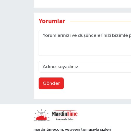
Yorumlar
Gönder
mardintimecom, yepyeni temasıyla sizleri