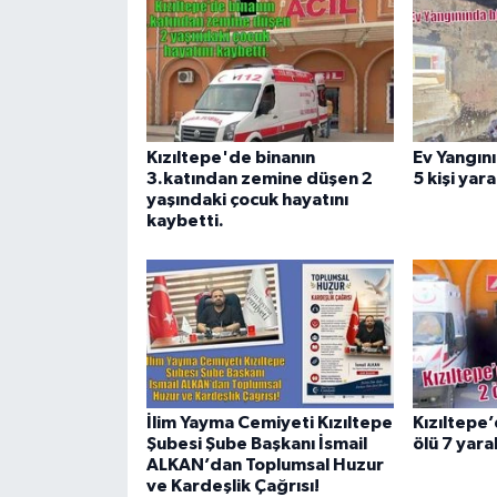
Kızıltepe'de binanın
Ev Yangını
3.katından zemine düşen 2
5 kişi yar
yaşındaki çocuk hayatını
kaybetti.
İlim Yayma Cemiyeti Kızıltepe
Kızıltepe’
Şubesi Şube Başkanı İsmail
ölü 7 yaral
ALKAN’dan Toplumsal Huzur
ve Kardeşlik Çağrısı!