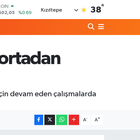
°
COIN
38
Kızıltepe
602,05
%0.69
LAR
5986
%0.06
RO
0700
%0.1
RLİN
2438
%0.21
 ortadan
M ALTIN
3.94
%0.32
T100
768
%48
için devam eden çalışmalarda
-
+
A
A