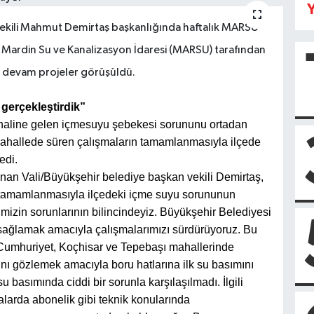
Y
 Vekili Mahmut Demirtaş başkanlığında haftalık MARSU
, Mardin Su ve Kanalizasyon İdaresi (MARSU) tarafından
ı devam projeler görüşüldü.
 gerçekleştirdik”
u haline gelen içmesuyu şebekesi sorununu ortadan
 mahallede süren çalışmaların tamamlanmasıyla ilçede
edi.
unan Vali/Büyükşehir belediye başkan vekili Demirtaş,
n tamamlanmasıyla ilçedeki içme suyu sorununun
mizin sorunlarının bilincindeyiz. Büyükşehir Belediyesi
 sağlamak amacıyla çalışmalarımızı sürdürüyoruz. Bu
 Cumhuriyet, Koçhisar ve Tepebaşı mahallerinde
nı gözlemek amacıyla boru hatlarına ilk su basımını
su basımında ciddi bir sorunla karşılaşılmadı. İlgili
alarda abonelik gibi teknik konularında