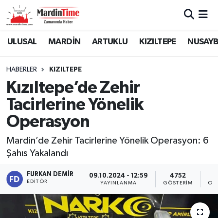
Mardin Nöbetçi Eczaneler
ULUSAL
MARDİN
ARTUKLU
KIZILTEPE
NUSAYB
Mardin Hava Durumu
HABERLER
KIZILTEPE
Kızıltepe’de Zehir
Mardin Namaz Vakitleri
Tacirlerine Yönelik
Mardin Trafik Yoğunluk Haritası
Operasyon
Süper Lig Puan Durumu ve Fikstür
Mardin’de Zehir Tacirlerine Yönelik Operasyon: 6
Şahıs Yakalandı
Tüm Manşetler
FURKAN DEMIR
09.10.2024 - 12:59
4752
EDITÖR
YAYINLANMA
GÖSTERIM
OK
Son Dakika Haberleri
Haber Arşivi