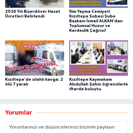
2026 Yılı Biçerdöver Hasat
İlim Yayma Cemiyeti
Ücretleri Belirlendi
Kızıltepe Şubesi Şube
Başkanı İsmail ALKAN’dan
Toplumsal Huzur ve
Kardeşlik Çağrısı!
Kızıltepe’de silahlı kavga: 2
Kızıltepe Kaymakam
ölü 7 yaralı
Abdullah Şahin öğrencilerle
iftarda buluştu.
Yorumlar