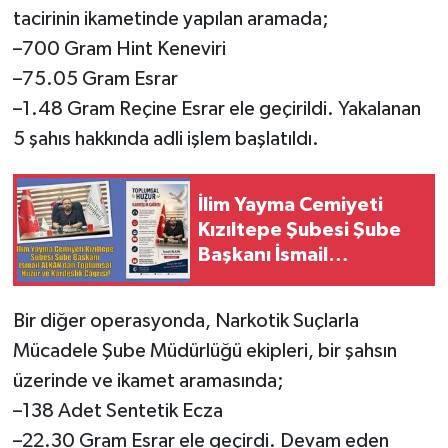
tacirinin ikametinde yapılan aramada;
–700 Gram Hint Keneviri
–75.05 Gram Esrar
–1.48 Gram Reçine Esrar ele geçirildi. Yakalanan
5 şahıs hakkında adli işlem başlatıldı.
İlim Yayma Cemiyeti
Kızıltepe Şubesi Şube
Başkanı İsmail
ALKAN’dan Toplumsal
Huzur ve Kardeşlik
Bir diğer operasyonda, Narkotik Suçlarla
Çağrısı!
Mücadele Şube Müdürlüğü ekipleri, bir şahsın
üzerinde ve ikamet aramasında;
–138 Adet Sentetik Ecza
–22.30 Gram Esrar ele geçirdi. Devam eden