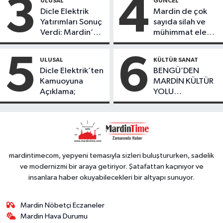
3
4
ULUSAL
GÜNCEL
ürünlerini satarak
Dicle Elektrik
Mardin de çok
köydeki
Yatırımları Sonuç
sayıda silah ve
çoçuklara kitap
Verdi: Mardin’de
mühimmat ele
desteğinde
Kayıp Kaçak
geçirildi
bulundu
Oranında Büyük
5
6
ULUSAL
KÜLTÜR SANAT
Düşüş
Dicle Elektrik’ten
BENGÜ’DEN
Kamuoyuna
MARDİN KÜLTÜR
Açıklama;
YOLU
FESTIVALİ’NDE
GÖRKEMLİ
PERFORMANS
mardintimecom, yepyeni temasıyla sizleri buluştururken, sadelik
ve modernizmi bir araya getiriyor. Şatafattan kaçınıyor ve
insanlara haber okuyabilecekleri bir altyapı sunuyor.
Mardin Nöbetçi Eczaneler
Mardin Hava Durumu