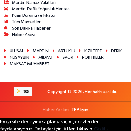
Mardin Namaz Vakitleri
Mardin Trafik Yoğunluk Haritası
Puan Durumu ve Fikstür
Tüm Manşetler
Son Dakika Haberleri
Haber Arşivi
ULUSAL
MARDİN
ARTUKLU
KIZILTEPE
DERİK
NUSAYBİN
MİDYAT
SPOR
PORTRELER
MAKSAT MUHABBET
RSS
Copyright © 2026. Her hakkı saklıdır.
Haber Yazılımı:
TE Bilişim
En iyi site deneyimi sağlamak için çerezlerden
faydalanıyoruz. Detaylar için lütfen tıklayın.
Gizlilik