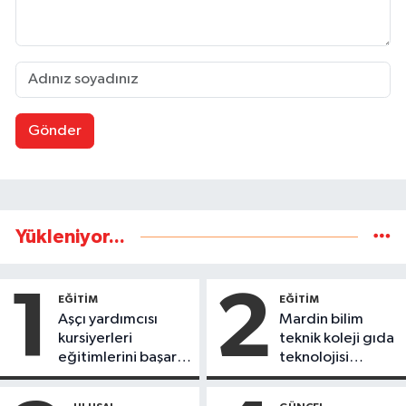
Gönder
Yükleniyor...
1
2
EĞİTİM
EĞİTİM
Aşçı yardımcısı
Mardin bilim
kursiyerleri
teknik koleji gıda
eğitimlerini başarı
teknolojisi
ile tamamladı
öğrencileri
ürettikleri gıda