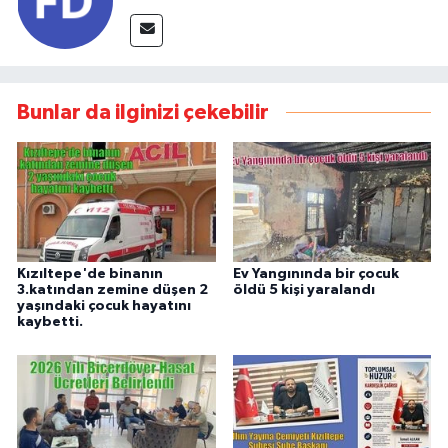
Bunlar da ilginizi çekebilir
Kızıltepe'de binanın
Ev Yangınında bir çocuk
3.katından zemine düşen 2
öldü 5 kişi yaralandı
yaşındaki çocuk hayatını
kaybetti.