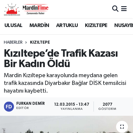
Mardin Nöbetçi Eczaneler
ULUSAL
MARDİN
ARTUKLU
KIZILTEPE
NUSAYB
Mardin Hava Durumu
HABERLER
KIZILTEPE
Kızıltepe’de Trafik Kazası
Mardin Namaz Vakitleri
Bir Kadın Öldü
Mardin Trafik Yoğunluk Haritası
Mardin Kızıltepe karayolunda meydana gelen
trafik kazasında Diyarbakır Bağlar DİSK temsilcisi
Süper Lig Puan Durumu ve Fikstür
hayatını kaybetti.
Tüm Manşetler
FURKAN DEMIR
12.03.2015 - 13:47
2077
EDITÖR
YAYINLANMA
GÖSTERIM
Son Dakika Haberleri
Haber Arşivi