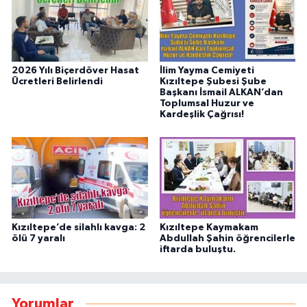
2026 Yılı Biçerdöver Hasat
İlim Yayma Cemiyeti
Ücretleri Belirlendi
Kızıltepe Şubesi Şube
Başkanı İsmail ALKAN’dan
Toplumsal Huzur ve
Kardeşlik Çağrısı!
Kızıltepe’de silahlı kavga: 2
Kızıltepe Kaymakam
ölü 7 yaralı
Abdullah Şahin öğrencilerle
iftarda buluştu.
Yorumlar