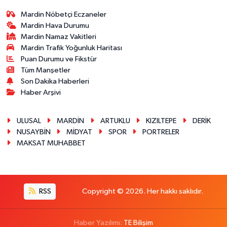
Mardin Nöbetçi Eczaneler
Mardin Hava Durumu
Mardin Namaz Vakitleri
Mardin Trafik Yoğunluk Haritası
Puan Durumu ve Fikstür
Tüm Manşetler
Son Dakika Haberleri
Haber Arşivi
ULUSAL
MARDİN
ARTUKLU
KIZILTEPE
DERİK
NUSAYBİN
MİDYAT
SPOR
PORTRELER
MAKSAT MUHABBET
RSS
Copyright © 2026. Her hakkı saklıdır.
Haber Yazılımı:
TE Bilişim