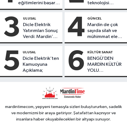
eğitimlerini başarı
teknolojisi
ile tamamladı
öğrencileri
ürettikleri gıda
3
4
ULUSAL
GÜNCEL
ürünlerini satarak
Dicle Elektrik
Mardin de çok
köydeki
Yatırımları Sonuç
sayıda silah ve
çoçuklara kitap
Verdi: Mardin’de
mühimmat ele
desteğinde
Kayıp Kaçak
geçirildi
bulundu
Oranında Büyük
5
6
ULUSAL
KÜLTÜR SANAT
Düşüş
Dicle Elektrik’ten
BENGÜ’DEN
Kamuoyuna
MARDİN KÜLTÜR
Açıklama;
YOLU
FESTIVALİ’NDE
GÖRKEMLİ
PERFORMANS
mardintimecom, yepyeni temasıyla sizleri buluştururken, sadelik
ve modernizmi bir araya getiriyor. Şatafattan kaçınıyor ve
insanlara haber okuyabilecekleri bir altyapı sunuyor.