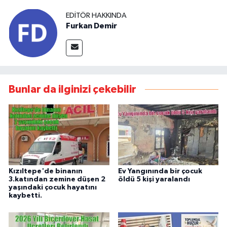
EDITÖR HAKKINDA
Furkan Demir
Bunlar da ilginizi çekebilir
Kızıltepe'de binanın
Ev Yangınında bir çocuk
3.katından zemine düşen 2
öldü 5 kişi yaralandı
yaşındaki çocuk hayatını
kaybetti.