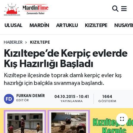
Mardin Nöbetçi Eczaneler
ULUSAL
MARDİN
ARTUKLU
KIZILTEPE
NUSAYB
Mardin Hava Durumu
HABERLER
KIZILTEPE
Kızıltepe’de Kerpiç evlerde
Mardin Namaz Vakitleri
Kış Hazırlığı Başladı
Mardin Trafik Yoğunluk Haritası
Kızıltepe ilçesinde toprak damlı kerpiç evler kış
hazırlığı için balçıkla sıvanmaya başlandı.
Süper Lig Puan Durumu ve Fikstür
FURKAN DEMIR
04.10.2015 - 10:41
1664
Tüm Manşetler
EDITÖR
YAYINLANMA
GÖSTERIM
Son Dakika Haberleri
Haber Arşivi