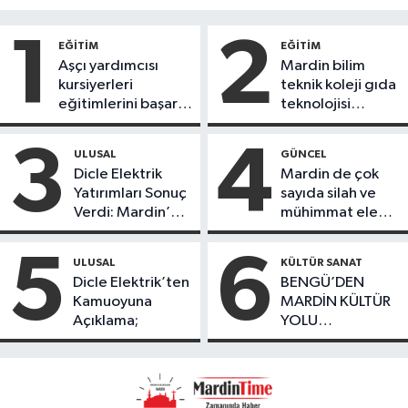
1
2
EĞİTİM
EĞİTİM
Aşçı yardımcısı
Mardin bilim
kursiyerleri
teknik koleji gıda
eğitimlerini başarı
teknolojisi
ile tamamladı
öğrencileri
ürettikleri gıda
3
4
ULUSAL
GÜNCEL
ürünlerini satarak
Dicle Elektrik
Mardin de çok
köydeki
Yatırımları Sonuç
sayıda silah ve
çoçuklara kitap
Verdi: Mardin’de
mühimmat ele
desteğinde
Kayıp Kaçak
geçirildi
bulundu
Oranında Büyük
5
6
ULUSAL
KÜLTÜR SANAT
Düşüş
Dicle Elektrik’ten
BENGÜ’DEN
Kamuoyuna
MARDİN KÜLTÜR
Açıklama;
YOLU
FESTIVALİ’NDE
GÖRKEMLİ
PERFORMANS