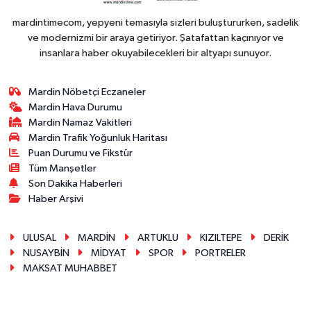
mardintimecom, yepyeni temasıyla sizleri buluştururken, sadelik
ve modernizmi bir araya getiriyor. Şatafattan kaçınıyor ve
insanlara haber okuyabilecekleri bir altyapı sunuyor.
Mardin Nöbetçi Eczaneler
Mardin Hava Durumu
Mardin Namaz Vakitleri
Mardin Trafik Yoğunluk Haritası
Puan Durumu ve Fikstür
Tüm Manşetler
Son Dakika Haberleri
Haber Arşivi
ULUSAL
MARDİN
ARTUKLU
KIZILTEPE
DERİK
NUSAYBİN
MİDYAT
SPOR
PORTRELER
MAKSAT MUHABBET