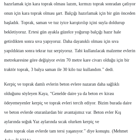
hazırlamak için kara toprak olması lazım, kırmızı toprak sonradan çatlıyor
onun için kara toprak olması şart. Balçığı hazırlamak için bir gün önceden
başladık. Toprak, saman ve tuz iyice karıştırılıp içini suyla doldurup
bekletiyoruz. Ertesi gün ayakla güzelce yoğurup balçığı hazır hale
getirdikten sonra sıva yapıyoruz. Daha dayanıklı olması için sıva
yapıldıktan sonra tekrar tuz serpiyoruz. Tabi kullanılacak malzeme evlerin
metrekaresine göre değişiyor evim 70 metre kare civarı olduğu için bir
traktör toprak, 3 balya saman ile 30 kilo tuz kullandım.” dedi.
Kerpiç ve toprak damlı evlerin beton evlere nazaran daha sağlıklı
olduğunu söyleyen Kaya, “Genelde daire ya da beton ev kirası
ödeyemeyenler kerpiç ve toprak evleri tercih ediyor. Bizim burada daire
ve beton evlerde oturanlardan bir avantajımız var. Beton evler Kış
aylarında soğuk Yaz aylarında sıcak olurken kerpiç ve
damı toprak olan evlerde tam tersi yaşanıyor.” diye konuştu. (Mehmet