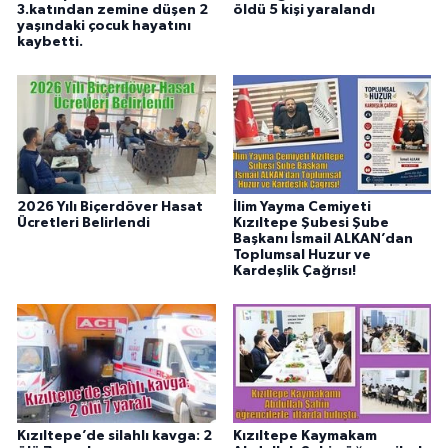
3.katından zemine düşen 2
öldü 5 kişi yaralandı
yaşındaki çocuk hayatını
kaybetti.
2026 Yılı Biçerdöver Hasat
İlim Yayma Cemiyeti
Ücretleri Belirlendi
Kızıltepe Şubesi Şube
Başkanı İsmail ALKAN’dan
Toplumsal Huzur ve
Kardeşlik Çağrısı!
Kızıltepe’de silahlı kavga: 2
Kızıltepe Kaymakam