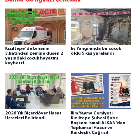
Kızıltepe'de binanın
Ev Yangınında bir çocuk
3.katından zemine düşen 2
öldü 5 kişi yaralandı
yaşındaki çocuk hayatını
kaybetti.
2026 Yılı Biçerdöver Hasat
İlim Yayma Cemiyeti
Ücretleri Belirlendi
Kızıltepe Şubesi Şube
Başkanı İsmail ALKAN’dan
Toplumsal Huzur ve
Kardeşlik Çağrısı!