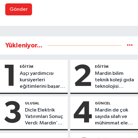
Gönder
Yükleniyor...
1
2
EĞİTİM
EĞİTİM
Aşçı yardımcısı
Mardin bilim
kursiyerleri
teknik koleji gıda
eğitimlerini başarı
teknolojisi
ile tamamladı
öğrencileri
ürettikleri gıda
3
4
ULUSAL
GÜNCEL
ürünlerini satarak
Dicle Elektrik
Mardin de çok
köydeki
Yatırımları Sonuç
sayıda silah ve
çoçuklara kitap
Verdi: Mardin’de
mühimmat ele
desteğinde
Kayıp Kaçak
geçirildi
bulundu
Oranında Büyük