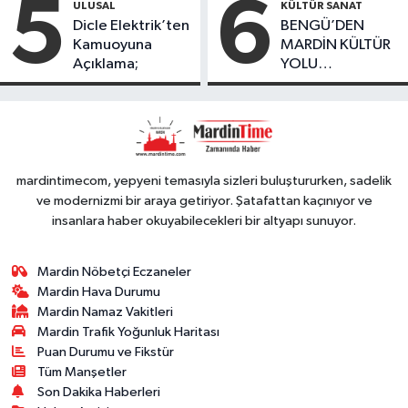
5
6
ULUSAL
KÜLTÜR SANAT
Düşüş
Dicle Elektrik’ten
BENGÜ’DEN
Kamuoyuna
MARDİN KÜLTÜR
Açıklama;
YOLU
FESTIVALİ’NDE
GÖRKEMLİ
PERFORMANS
mardintimecom, yepyeni temasıyla sizleri buluştururken, sadelik
ve modernizmi bir araya getiriyor. Şatafattan kaçınıyor ve
insanlara haber okuyabilecekleri bir altyapı sunuyor.
Mardin Nöbetçi Eczaneler
Mardin Hava Durumu
Mardin Namaz Vakitleri
Mardin Trafik Yoğunluk Haritası
Puan Durumu ve Fikstür
Tüm Manşetler
Son Dakika Haberleri