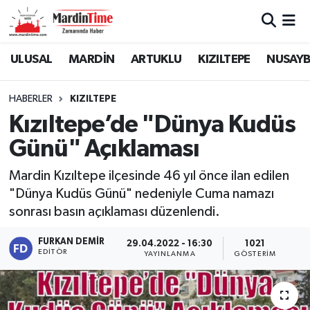
Mardin Nöbetçi Eczaneler
ULUSAL
MARDİN
ARTUKLU
KIZILTEPE
NUSAYB
Mardin Hava Durumu
HABERLER
KIZILTEPE
Kızıltepe’de "Dünya Kudüs
Mardin Namaz Vakitleri
Günü" Açıklaması
Mardin Trafik Yoğunluk Haritası
Mardin Kızıltepe ilçesinde 46 yıl önce ilan edilen
"Dünya Kudüs Günü" nedeniyle Cuma namazı
Süper Lig Puan Durumu ve Fikstür
sonrası basın açıklaması düzenlendi.
Tüm Manşetler
FURKAN DEMIR
29.04.2022 - 16:30
1021
EDITÖR
YAYINLANMA
GÖSTERIM
Son Dakika Haberleri
Haber Arşivi