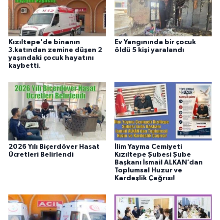
Kızıltepe'de binanın
Ev Yangınında bir çocuk
3.katından zemine düşen 2
öldü 5 kişi yaralandı
yaşındaki çocuk hayatını
kaybetti.
2026 Yılı Biçerdöver Hasat
İlim Yayma Cemiyeti
Ücretleri Belirlendi
Kızıltepe Şubesi Şube
Başkanı İsmail ALKAN’dan
Toplumsal Huzur ve
Kardeşlik Çağrısı!