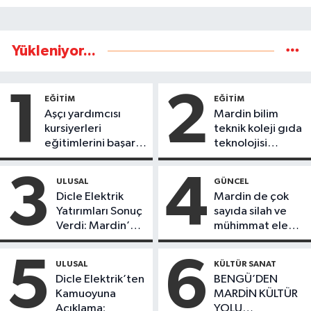
Yükleniyor...
1
2
EĞİTİM
EĞİTİM
Aşçı yardımcısı
Mardin bilim
kursiyerleri
teknik koleji gıda
eğitimlerini başarı
teknolojisi
ile tamamladı
öğrencileri
ürettikleri gıda
3
4
ULUSAL
GÜNCEL
ürünlerini satarak
Dicle Elektrik
Mardin de çok
köydeki
Yatırımları Sonuç
sayıda silah ve
çoçuklara kitap
Verdi: Mardin’de
mühimmat ele
desteğinde
Kayıp Kaçak
geçirildi
bulundu
Oranında Büyük
5
6
ULUSAL
KÜLTÜR SANAT
Düşüş
Dicle Elektrik’ten
BENGÜ’DEN
Kamuoyuna
MARDİN KÜLTÜR
Açıklama;
YOLU