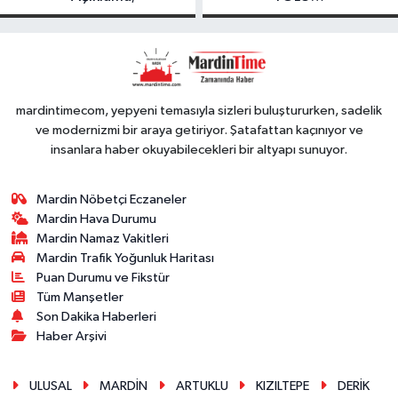
FESTIVALİ’NDE
GÖRKEMLİ
PERFORMANS
mardintimecom, yepyeni temasıyla sizleri buluştururken, sadelik
ve modernizmi bir araya getiriyor. Şatafattan kaçınıyor ve
insanlara haber okuyabilecekleri bir altyapı sunuyor.
Mardin Nöbetçi Eczaneler
Mardin Hava Durumu
Mardin Namaz Vakitleri
Mardin Trafik Yoğunluk Haritası
Puan Durumu ve Fikstür
Tüm Manşetler
Son Dakika Haberleri
Haber Arşivi
ULUSAL
MARDİN
ARTUKLU
KIZILTEPE
DERİK