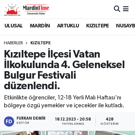
Mardin Nöbetçi Eczaneler
ULUSAL
MARDİN
ARTUKLU
KIZILTEPE
NUSAYB
Mardin Hava Durumu
HABERLER
KIZILTEPE
Kızıltepe İlçesi Vatan
Mardin Namaz Vakitleri
İlkokulunda 4. Geleneksel
Mardin Trafik Yoğunluk Haritası
Bulgur Festivali
düzenlendi.
Süper Lig Puan Durumu ve Fikstür
Etkinlikte öğrenciler, 12-18 Yerli Malı Haftası'nı
Tüm Manşetler
bölgeye özgü yemekler ve içecekler ile kutladı.
Son Dakika Haberleri
FURKAN DEMIR
18.12.2023 - 20:58
428
EDITÖR
YAYINLANMA
GÖSTERIM
Haber Arşivi