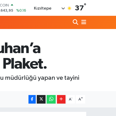
°
TCOIN
37
Kızıltepe
.643,95
%0.16
LAR
,6006
%0.06
RO
,0250
%0.02
ERLİN
,2398
%0.2
uhan’a
AM ALTIN
13.94
%0.32
ST100
Plaket.
.768
%48
u müdürlüğü yapan ve tayini
-
+
A
A