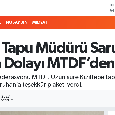
BI
64
DO
47
E
NUSAYBİN
MİDYAT
EU
55
ST
64
ki Tapu Müdürü Sar
GR
65
Bİ
n Dolayı MTDF’den 
13
derasyonu MTDF. Uzun süre Kızıltepe tap
ruhan’a teşekkür plaketi verdi.
2027
ÖSTERIM