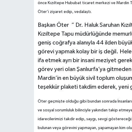
önce Kızıltepe Hububat ticaret merkezi ve Mardin 
Öter’i ziyaret edip, vedalaştı.
Başkan Öter “ Dr. Haluk Saruhan Kızılte
Kızıltepe Tapu müdürlüğünde memurlu
geniş coğrafya alanıyla 44 ilden büy
görevi yapmak kolay bir iş değil. Hele
ifa etmek ayrı bir insani meziyet gerek
görev yeri olan Şanlıurfa’ya gitmede
Mardin’in en büyük sivil toplum oluşu
teşekkür plaketi takdim ederek, yeni 
Öter geçmişte olduğu gibi bundan sonrada İnsanları
ve sosyal sorumluluk bilinciyle yakından takip etmey
idarecilerimizi takdir edip, saygı, sevgi göstereceği
bulunan veya görevini yapmayan, yapamayan kim olu