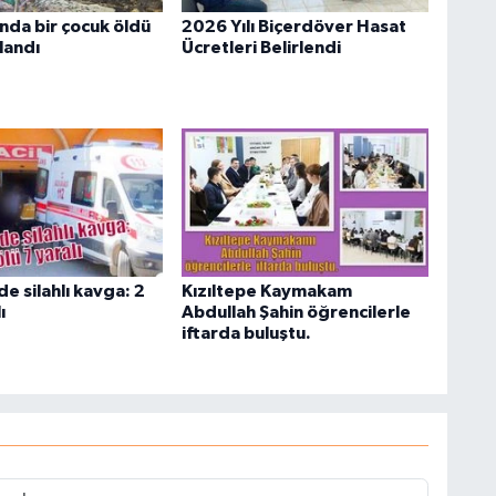
nda bir çocuk öldü
2026 Yılı Biçerdöver Hasat
alandı
Ücretleri Belirlendi
de silahlı kavga: 2
Kızıltepe Kaymakam
ı
Abdullah Şahin öğrencilerle
iftarda buluştu.