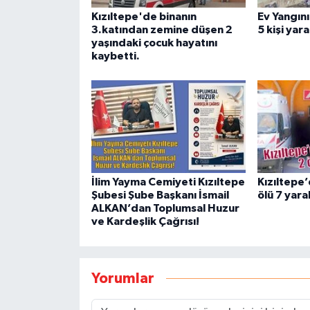
Kızıltepe'de binanın
Ev Yangını
3.katından zemine düşen 2
5 kişi yar
yaşındaki çocuk hayatını
kaybetti.
İlim Yayma Cemiyeti Kızıltepe
Kızıltepe’
Şubesi Şube Başkanı İsmail
ölü 7 yaral
ALKAN’dan Toplumsal Huzur
ve Kardeşlik Çağrısı!
Yorumlar