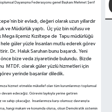
Toplumsal Dayanışma Federasyonu genel Başkanı Mehmet Şerif
pe’nin bir evladı, değeri olarak uzun yıllardır
k ve Müdürlük yaptı. Üç yüz bin nüfusu ve
ük Mega ilçemiz Kızıltepe de Tapu müdürlüğü
 hele güler yüzle İnsanları mutlu ederek görev
tirir. Dr. Haluk Saruhan bunu başardı. Yeni
n önce bize veda ziyaretinde bulundu. Bizde
mu MTDF. olarak güler yüzlü hizmetleri için
görev yerinde başarılar diledik.
mıza hizmet etmekle mükellef olan tüm kurumlarımızı toplumsal
e devam edeceğiz. Görevini layıkıyla yerine getiren
z ve sahip çıkacağız. İnsanlarımıza karşı olumsuz davranışta
rsa, hangi makam ve konumda olursa, olsun Demokratik sistemin