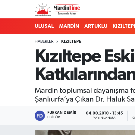
Mardin Nöbetçi Eczaneler
ULUSAL
MARDİN
ARTUKLU
KIZILTEP
Mardin Hava Durumu
HABERLER
KIZILTEPE
Kızıltepe Es
Mardin Namaz Vakitleri
Katkılarında
Mardin Trafik Yoğunluk Haritası
Süper Lig Puan Durumu ve Fikstür
Mardin toplumsal dayanışma fe
Şanlıurfa’ya Çıkan Dr. Haluk Sa
Tüm Manşetler
FURKAN DEMIR
04.08.2018 - 13:45
Son Dakika Haberleri
EDITÖR
YAYINLANMA
G
Haber Arşivi