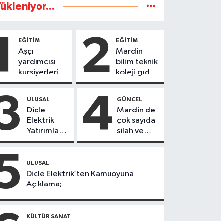
ükleniyor...
1
2
EĞİTİM
EĞİTİM
Aşçı
Mardin
yardımcısı
bilim teknik
kursiyerleri
koleji gıda
eğitimlerini
teknolojisi
başarı ile
öğrencileri
3
4
ULUSAL
GÜNCEL
tamamladı
ürettikleri
Dicle
Mardin de
gıda
Elektrik
çok sayıda
ürünlerini
Yatırımları
silah ve
satarak
Sonuç
mühimmat
köydeki
Verdi:
ele
5
çoçuklara
Mardin’de
geçirildi
ULUSAL
kitap
Kayıp
Dicle Elektrik’ten Kamuoyuna
desteğinde
Kaçak
Açıklama;
bulundu
Oranında
Büyük
Düşüş
KÜLTÜR SANAT