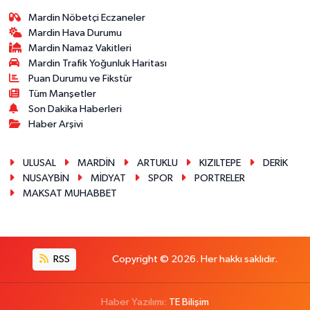
Mardin Nöbetçi Eczaneler
Mardin Hava Durumu
Mardin Namaz Vakitleri
Mardin Trafik Yoğunluk Haritası
Puan Durumu ve Fikstür
Tüm Manşetler
Son Dakika Haberleri
Haber Arşivi
ULUSAL
MARDİN
ARTUKLU
KIZILTEPE
DERİK
NUSAYBİN
MİDYAT
SPOR
PORTRELER
MAKSAT MUHABBET
RSS
Copyright © 2026. Her hakkı saklıdır.
Haber Yazılımı:
TE Bilişim