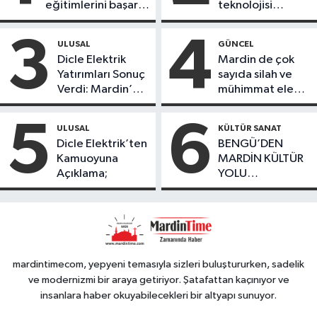
eğitimlerini başarı
teknolojisi
ile tamamladı
öğrencileri
ürettikleri gıda
3
4
ULUSAL
GÜNCEL
ürünlerini satarak
Dicle Elektrik
Mardin de çok
köydeki
Yatırımları Sonuç
sayıda silah ve
çoçuklara kitap
Verdi: Mardin’de
mühimmat ele
desteğinde
Kayıp Kaçak
geçirildi
bulundu
Oranında Büyük
5
6
ULUSAL
KÜLTÜR SANAT
Düşüş
Dicle Elektrik’ten
BENGÜ’DEN
Kamuoyuna
MARDİN KÜLTÜR
Açıklama;
YOLU
FESTIVALİ’NDE
GÖRKEMLİ
PERFORMANS
mardintimecom, yepyeni temasıyla sizleri buluştururken, sadelik
ve modernizmi bir araya getiriyor. Şatafattan kaçınıyor ve
insanlara haber okuyabilecekleri bir altyapı sunuyor.