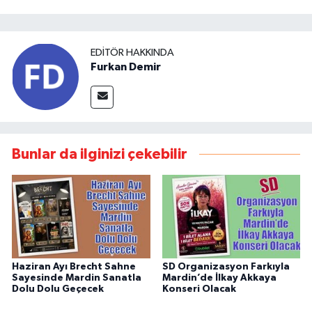
EDITÖR HAKKINDA
Furkan Demir
Bunlar da ilginizi çekebilir
Haziran Ayı Brecht Sahne
SD Organizasyon Farkıyla
Sayesinde Mardin Sanatla
Mardin’de İlkay Akkaya
Dolu Dolu Geçecek
Konseri Olacak