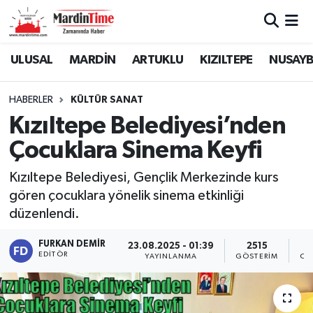
Mardin Nöbetçi Eczaneler
ULUSAL
MARDİN
ARTUKLU
KIZILTEPE
NUSAYB
Mardin Hava Durumu
HABERLER
KÜLTÜR SANAT
Kızıltepe Belediyesi’nden
Mardin Namaz Vakitleri
Çocuklara Sinema Keyfi
Mardin Trafik Yoğunluk Haritası
Kızıltepe Belediyesi, Gençlik Merkezinde kurs
gören çocuklara yönelik sinema etkinliği
Süper Lig Puan Durumu ve Fikstür
düzenlendi.
Tüm Manşetler
FURKAN DEMIR
23.08.2025 - 01:39
2515
EDITÖR
YAYINLANMA
GÖSTERIM
OK
Son Dakika Haberleri
Haber Arşivi