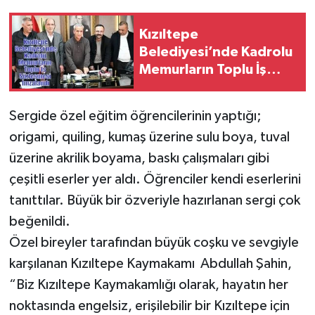
Kızıltepe
Belediyesi’nde Kadrolu
Memurların Toplu İş
Sözleşmesi İmzalandı
Sergide özel eğitim öğrencilerinin yaptığı;
origami, quiling, kumaş üzerine sulu boya, tuval
üzerine akrilik boyama, baskı çalışmaları gibi
çeşitli eserler yer aldı. Öğrenciler kendi eserlerini
tanıttılar. Büyük bir özveriyle hazırlanan sergi çok
beğenildi.
Özel bireyler tarafından büyük coşku ve sevgiyle
karşılanan Kızıltepe Kaymakamı Abdullah Şahin,
“Biz Kızıltepe Kaymakamlığı olarak, hayatın her
noktasında engelsiz, erişilebilir bir Kızıltepe için