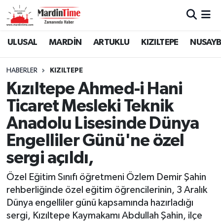
Mardin Nöbetçi Eczaneler
ULUSAL
MARDİN
ARTUKLU
KIZILTEPE
NUSAYB
Mardin Hava Durumu
HABERLER
KIZILTEPE
Kızıltepe Ahmed-i Hani
Mardin Namaz Vakitleri
Ticaret Mesleki Teknik
Mardin Trafik Yoğunluk Haritası
Anadolu Lisesinde Dünya
Engelliler Günü'ne özel
Süper Lig Puan Durumu ve Fikstür
sergi açıldı,
Tüm Manşetler
Özel Eğitim Sınıfı öğretmeni Özlem Demir Şahin
Son Dakika Haberleri
rehberliğinde özel eğitim öğrencilerinin, 3 Aralık
Dünya engelliler günü kapsamında hazırladığı
Haber Arşivi
sergi, Kızıltepe Kaymakamı Abdullah Şahin, ilçe