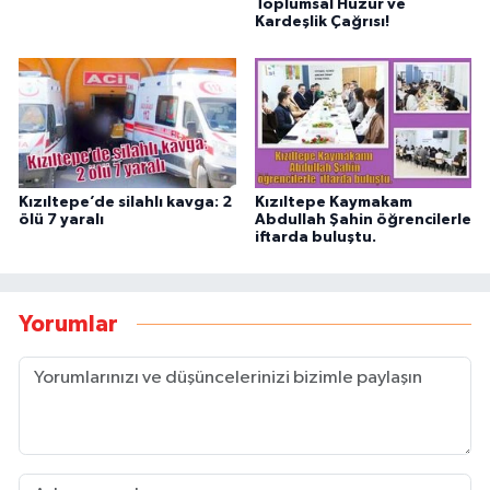
Toplumsal Huzur ve
Kardeşlik Çağrısı!
Kızıltepe’de silahlı kavga: 2
Kızıltepe Kaymakam
ölü 7 yaralı
Abdullah Şahin öğrencilerle
iftarda buluştu.
Yorumlar