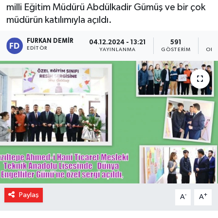
milli Eğitim Müdürü Abdülkadir Gümüş ve bir çok
müdürün katılımıyla açıldı.
FURKAN DEMIR
04.12.2024 - 13:21
591
EDITÖR
YAYINLANMA
GÖSTERIM
OKU
Paylaş
-
+
A
A