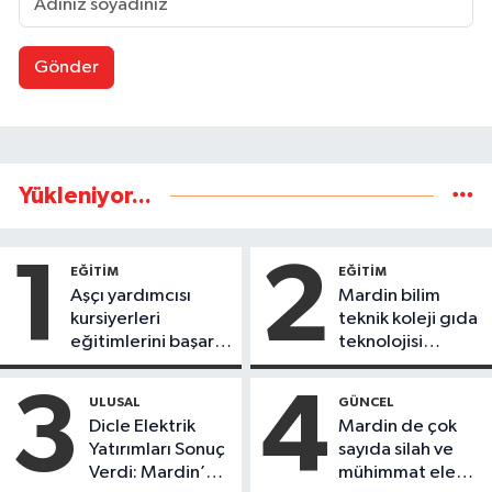
Gönder
Yükleniyor...
1
2
EĞİTİM
EĞİTİM
Aşçı yardımcısı
Mardin bilim
kursiyerleri
teknik koleji gıda
eğitimlerini başarı
teknolojisi
ile tamamladı
öğrencileri
ürettikleri gıda
3
4
ULUSAL
GÜNCEL
ürünlerini satarak
Dicle Elektrik
Mardin de çok
köydeki
Yatırımları Sonuç
sayıda silah ve
çoçuklara kitap
Verdi: Mardin’de
mühimmat ele
desteğinde