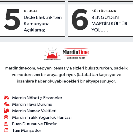
Kayıp Kaçak
geçirildi
bulundu
Oranında Büyük
5
6
ULUSAL
KÜLTÜR SANAT
Düşüş
Dicle Elektrik’ten
BENGÜ’DEN
Kamuoyuna
MARDİN KÜLTÜR
Açıklama;
YOLU
FESTIVALİ’NDE
GÖRKEMLİ
PERFORMANS
mardintimecom, yepyeni temasıyla sizleri buluştururken, sadelik
ve modernizmi bir araya getiriyor. Şatafattan kaçınıyor ve
insanlara haber okuyabilecekleri bir altyapı sunuyor.
Mardin Nöbetçi Eczaneler
Mardin Hava Durumu
Mardin Namaz Vakitleri
Mardin Trafik Yoğunluk Haritası
Puan Durumu ve Fikstür
Tüm Manşetler