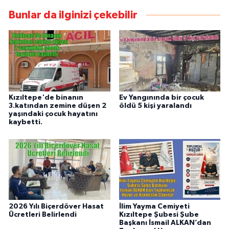
Bunlar da ilginizi çekebilir
Kızıltepe'de binanın
Ev Yangınında bir çocuk
3.katından zemine düşen 2
öldü 5 kişi yaralandı
yaşındaki çocuk hayatını
kaybetti.
2026 Yılı Biçerdöver Hasat
İlim Yayma Cemiyeti
Ücretleri Belirlendi
Kızıltepe Şubesi Şube
Başkanı İsmail ALKAN’dan