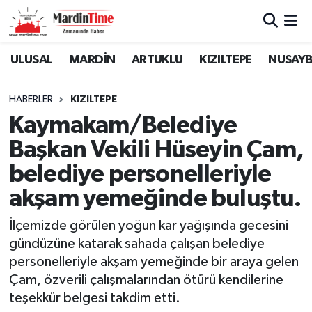
Mardin Nöbetçi Eczaneler
ULUSAL
MARDİN
ARTUKLU
KIZILTEPE
NUSAYB
Mardin Hava Durumu
HABERLER
KIZILTEPE
Kaymakam/Belediye
Mardin Namaz Vakitleri
Başkan Vekili Hüseyin Çam,
Mardin Trafik Yoğunluk Haritası
belediye personelleriyle
akşam yemeğinde buluştu.
Süper Lig Puan Durumu ve Fikstür
İlçemizde görülen yoğun kar yağışında gecesini
Tüm Manşetler
gündüzüne katarak sahada çalışan belediye
personelleriyle akşam yemeğinde bir araya gelen
Son Dakika Haberleri
Çam, özverili çalışmalarından ötürü kendilerine
teşekkür belgesi takdim etti.
Haber Arşivi