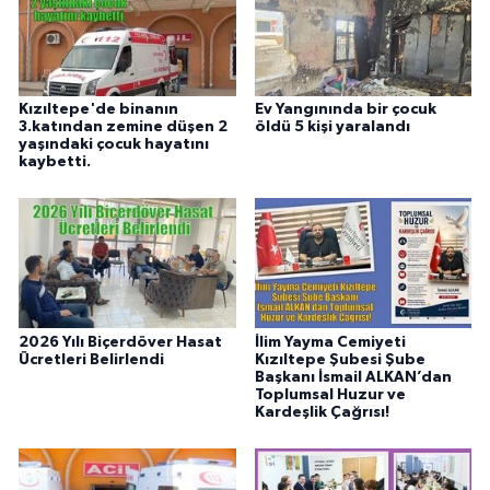
Kızıltepe'de binanın
Ev Yangınında bir çocuk
3.katından zemine düşen 2
öldü 5 kişi yaralandı
yaşındaki çocuk hayatını
kaybetti.
2026 Yılı Biçerdöver Hasat
İlim Yayma Cemiyeti
Ücretleri Belirlendi
Kızıltepe Şubesi Şube
Başkanı İsmail ALKAN’dan
Toplumsal Huzur ve
Kardeşlik Çağrısı!