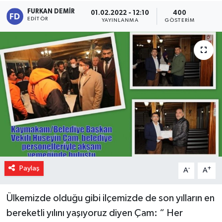
FURKAN DEMIR
01.02.2022 - 12:10
400
EDITÖR
YAYINLANMA
GÖSTERIM
Paylaş
-
+
A
A
Ülkemizde olduğu gibi ilçemizde de son yılların en
bereketli yılını yaşıyoruz diyen Çam: “ Her