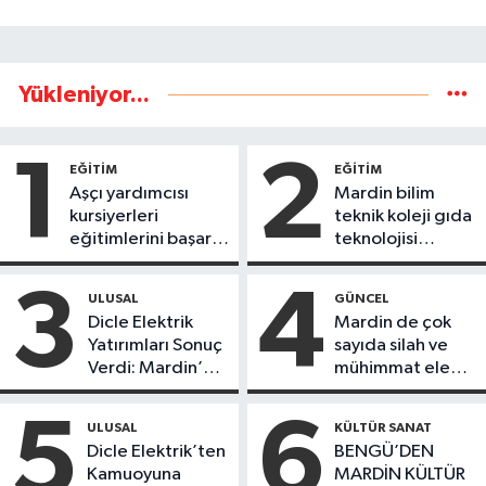
Yükleniyor...
1
2
EĞİTİM
EĞİTİM
Aşçı yardımcısı
Mardin bilim
kursiyerleri
teknik koleji gıda
eğitimlerini başarı
teknolojisi
ile tamamladı
öğrencileri
ürettikleri gıda
3
4
ULUSAL
GÜNCEL
ürünlerini satarak
Dicle Elektrik
Mardin de çok
köydeki
Yatırımları Sonuç
sayıda silah ve
çoçuklara kitap
Verdi: Mardin’de
mühimmat ele
desteğinde
Kayıp Kaçak
geçirildi
bulundu
Oranında Büyük
5
6
ULUSAL
KÜLTÜR SANAT
Düşüş
Dicle Elektrik’ten
BENGÜ’DEN
Kamuoyuna
MARDİN KÜLTÜR