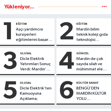
Yükleniyor...
1
2
EĞİTİM
EĞİTİM
Aşçı yardımcısı
Mardin bilim
kursiyerleri
teknik koleji gıda
eğitimlerini başarı
teknolojisi
ile tamamladı
öğrencileri
ürettikleri gıda
3
4
ULUSAL
GÜNCEL
ürünlerini satarak
Dicle Elektrik
Mardin de çok
köydeki
Yatırımları Sonuç
sayıda silah ve
çoçuklara kitap
Verdi: Mardin’de
mühimmat ele
desteğinde
Kayıp Kaçak
geçirildi
bulundu
Oranında Büyük
5
6
ULUSAL
KÜLTÜR SANAT
Düşüş
Dicle Elektrik’ten
BENGÜ’DEN
Kamuoyuna
MARDİN KÜLTÜR
Açıklama;
YOLU
FESTIVALİ’NDE
GÖRKEMLİ