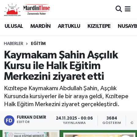
Mardin Nöbetçi Eczaneler
ULUSAL
MARDİN
ARTUKLU
KIZILTEPE
NUSAYB
Mardin Hava Durumu
HABERLER
EĞİTİM
Kaymakam Şahin Aşçılık
Mardin Namaz Vakitleri
Kursu ile Halk Eğitim
Mardin Trafik Yoğunluk Haritası
Merkezini ziyaret etti
Süper Lig Puan Durumu ve Fikstür
Kızıltepe Kaymakamı Abdullah Şahin, Aşçılık
Kursunda kursiyerler ile bir araya geldi, Kızıltepe
Tüm Manşetler
Halk Eğitim Merkezini ziyaret gerçekleştirdi.
Son Dakika Haberleri
FURKAN DEMIR
24.11.2025 - 00:06
3684
EDITÖR
YAYINLANMA
GÖSTERIM
OK
Haber Arşivi