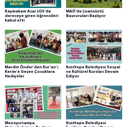
Kaymakam Acar LGS’de
MAÜ’de Lisansüstü
dereceye giren öğrencileri
Başvuruları Başlıyor
kabul etti
Mardin Önder’den Kur’an’ı
Kızıltepe Belediyesi Sosyal
Kerim’e Geçen Çocuklara
ve Kültürel Kursları Devam
Hediyeler
Ediyor
Mezopotamya
Kızıltepe Belediyesi