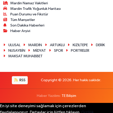
Mardin Namaz Vakitleri
Mardin Trafik Yoğunluk Haritası
Puan Durumu ve Fikstür
Tüm Manşetler
Son Dakika Haberleri
Haber Arşivi
ULUSAL
MARDİN
ARTUKLU
KIZILTEPE
DERİK
NUSAYBİN
MİDYAT
SPOR
PORTRELER
MAKSAT MUHABBET
RSS
Copyright © 2026. Her hakkı saklıdır.
Haber Yazılımı:
TE Bilişim
En iyi site deneyimi sağlamak için çerezlerden
faydalanıyoruz. Detaylar için lütfen tıklayın.
Gizlilik