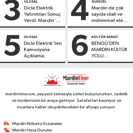
3
4
ULUSAL
GÜNCEL
ürünlerini satarak
Dicle Elektrik
Mardin de çok
köydeki
Yatırımları Sonuç
sayıda silah ve
çoçuklara kitap
Verdi: Mardin’de
mühimmat ele
desteğinde
Kayıp Kaçak
geçirildi
bulundu
Oranında Büyük
5
6
ULUSAL
KÜLTÜR SANAT
Düşüş
Dicle Elektrik’ten
BENGÜ’DEN
Kamuoyuna
MARDİN KÜLTÜR
Açıklama;
YOLU
FESTIVALİ’NDE
GÖRKEMLİ
PERFORMANS
mardintimecom, yepyeni temasıyla sizleri buluştururken, sadelik
ve modernizmi bir araya getiriyor. Şatafattan kaçınıyor ve
insanlara haber okuyabilecekleri bir altyapı sunuyor.
Mardin Nöbetçi Eczaneler
Mardin Hava Durumu