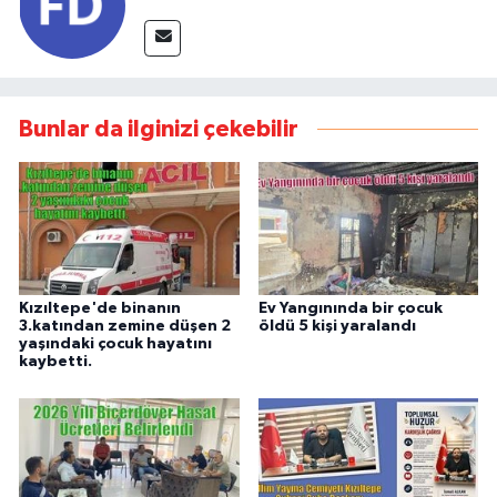
Bunlar da ilginizi çekebilir
Kızıltepe'de binanın
Ev Yangınında bir çocuk
3.katından zemine düşen 2
öldü 5 kişi yaralandı
yaşındaki çocuk hayatını
kaybetti.