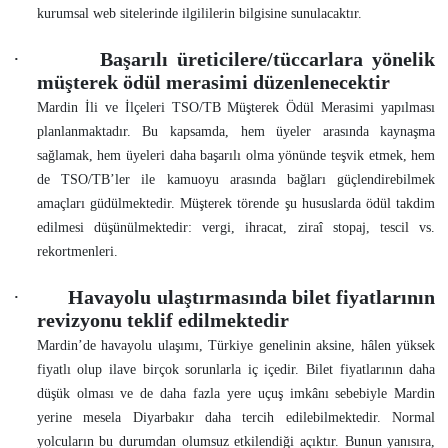
kurumsal web sitelerinde ilgililerin bilgisine sunulacaktır.
·
Başarılı üreticilere/tüccarlara yönelik
müşterek ödül merasimi düzenlenecektir
Mardin İli ve İlçeleri TSO/TB Müşterek Ödül Merasimi yapılması
planlanmaktadır. Bu kapsamda, hem üyeler arasında kaynaşma
sağlamak, hem üyeleri daha başarılı olma yönünde teşvik etmek, hem
de TSO/TB’ler ile kamuoyu arasında bağları güçlendirebilmek
amaçları güdülmektedir. Müşterek törende şu hususlarda ödül takdim
edilmesi düşünülmektedir: vergi, ihracat, ziraî stopaj, tescil vs.
rekortmenleri.
·
Havayolu ulaştırmasında bilet fiyatlarının
revizyonu teklif edilmektedir
Mardin’de havayolu ulaşımı, Türkiye genelinin aksine, hâlen yüksek
fiyatlı olup ilave birçok sorunlarla iç içedir. Bilet fiyatlarının daha
düşük olması ve de daha fazla yere uçuş imkânı sebebiyle Mardin
yerine mesela Diyarbakır daha tercih edilebilmektedir. Normal
yolcuların bu durumdan olumsuz etkilendiği açıktır. Bunun yanısıra,