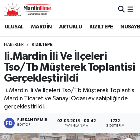
Mardin Nöbetçi Eczaneler
ULUSAL
MARDİN
ARTUKLU
KIZILTEPE
NUSAYB
Mardin Hava Durumu
HABERLER
KIZILTEPE
Ii.Mardin İli Ve İlçeleri
Mardin Namaz Vakitleri
Tso/Tb Müşterek Toplantisi
Mardin Trafik Yoğunluk Haritası
Gerçekleştirildi
Süper Lig Puan Durumu ve Fikstür
Ii.Mardin İli Ve İlçeleri Tso/Tb Müşterek Toplantisi
Mardin Ticaret ve Sanayi Odası ev sahipliğinde
Tüm Manşetler
gerçekleştirildi.
Son Dakika Haberleri
FURKAN DEMIR
03.03.2015 - 00:42
1732
EDITÖR
YAYINLANMA
GÖSTERIM
Haber Arşivi