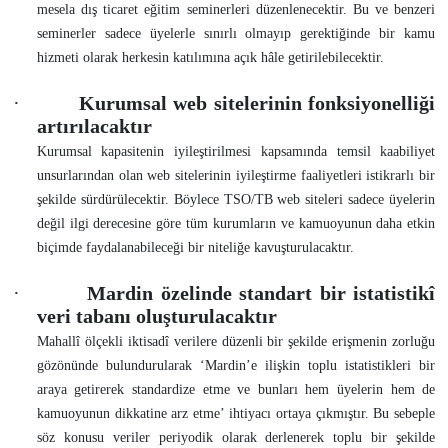
mesela dış ticaret eğitim seminerleri düzenlenecektir. Bu ve benzeri
seminerler sadece üyelerle sınırlı olmayıp gerektiğinde bir kamu
hizmeti olarak herkesin katılımına açık hâle getirilebilecektir.
·
Kurumsal web sitelerinin fonksiyonelliği
artırılacaktır
Kurumsal kapasitenin iyileştirilmesi kapsamında temsil kaabiliyet
unsurlarından olan web sitelerinin iyileştirme faaliyetleri istikrarlı bir
şekilde sürdürülecektir. Böylece TSO/TB web siteleri sadece üyelerin
değil ilgi derecesine göre tüm kurumların ve kamuoyunun daha etkin
biçimde faydalanabileceği bir niteliğe kavuşturulacaktır.
·
Mardin özelinde standart bir istatistikî
veri tabanı oluşturulacaktır
Mahallî ölçekli iktisadî verilere düzenli bir şekilde erişmenin zorluğu
gözönünde bulundurularak ‘Mardin’e ilişkin toplu istatistikleri bir
araya getirerek standardize etme ve bunları hem üyelerin hem de
kamuoyunun dikkatine arz etme’ ihtiyacı ortaya çıkmıştır. Bu sebeple
söz konusu veriler periyodik olarak derlenerek toplu bir şekilde