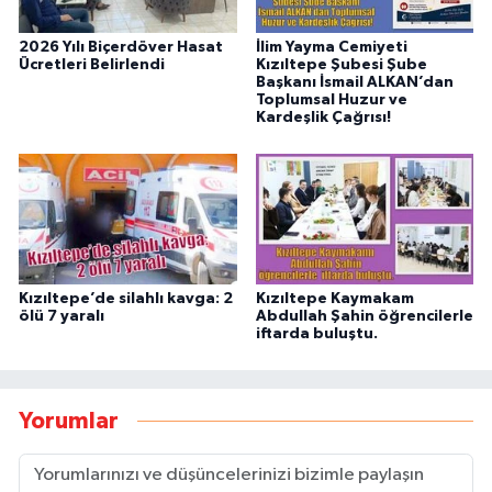
2026 Yılı Biçerdöver Hasat
İlim Yayma Cemiyeti
Ücretleri Belirlendi
Kızıltepe Şubesi Şube
Başkanı İsmail ALKAN’dan
Toplumsal Huzur ve
Kardeşlik Çağrısı!
Kızıltepe’de silahlı kavga: 2
Kızıltepe Kaymakam
ölü 7 yaralı
Abdullah Şahin öğrencilerle
iftarda buluştu.
Yorumlar