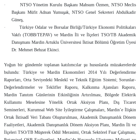
·
NTSO Yönetim Kurulu Başkanı Mahsum Özmen, NTSO Meclis
Başkanı Müfit Adnan Yumuşak, NTSO Genel Sekreteri Abdulkadir
Güneş,
·
Türkiye Odalar ve Borsalar Birliği/Türkiye Ekonomi Politikaları
Vakfı (TOBB/TEPAV) ve Mardin İli ve İlçeleri TSO/TB Akademik
Danışmanı Mardin Artuklu Üniversitesi İktisat Bölümü Öğretim Üyesi
Dr. Mehmet Behzat Ekinci.
Yoğun bir gündemle toplanan katılımcılar şu hususlarda müzakerelerde
bulundu: Türkiye ve Mardin Ekonomileri 2014 Yılı Değerlendirme
Raporları, Orta Seviyedeki Meslekî ve Teknik Eğitim Sistemi; Sorunlar-
Değerlendirmeler ve Teklifler Raporu, Kalkınma Ajansları Raporu,
Mardin Tanıtım Günlerinin Etkinliğinin Artırılması, Bölgede Elektrik
Kullanımı Meselesine Yönelik Ortak Aksiyon Planı, Dış Ticaret
Seminerleri, Kurumsal Web Site İyileştirme Çalışmaları, Mardin’e İlişkin
Ortak İktisadî Veri Tabanı Oluşturulması, Akademik Danışmanlık Dönem
Faaliyetleri, Akademik Danışmanlık Dönem Aksiyon Planı, Mardin İli ve
İlçeleri TSO/TB Müşterek Ödül Merasimi, Ortak Sektörel Fuar Çalışması,
Potansiyel OSB Faaliyetleri, Mardin’de Havayolu Ulaştırma Maliyeti ve