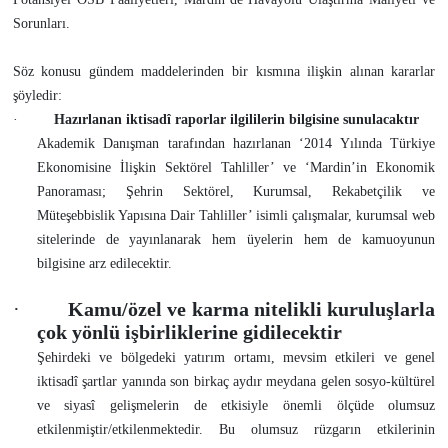
Sorunları.
Söz konusu gündem maddelerinden bir kısmına ilişkin alınan kararlar
şöyledir:
·
Hazırlanan iktisadî raporlar ilgililerin bilgisine sunulacaktır
Akademik Danışman tarafından hazırlanan ‘2014 Yılında Türkiye
Ekonomisine İlişkin Sektörel Tahliller’ ve ‘Mardin’in Ekonomik
Panoraması; Şehrin Sektörel, Kurumsal, Rekabetçilik ve
Müteşebbislik Yapısına Dair Tahliller’ isimli çalışmalar, kurumsal web
sitelerinde de yayınlanarak hem üyelerin hem de kamuoyunun
bilgisine arz edilecektir.
·
Kamu/özel ve karma nitelikli kuruluşlarla
çok yönlü işbirliklerine gidilecektir
Şehirdeki ve bölgedeki yatırım ortamı, mevsim etkileri ve genel
iktisadî şartlar yanında son birkaç aydır meydana gelen sosyo-kültürel
ve siyasî gelişmelerin de etkisiyle önemli ölçüde olumsuz
etkilenmiştir/etkilenmektedir. Bu olumsuz rüzgarın etkilerinin