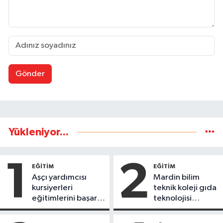
Gönder
Yükleniyor...
1
2
EĞİTİM
EĞİTİM
Aşçı yardımcısı
Mardin bilim
kursiyerleri
teknik koleji gıda
eğitimlerini başarı
teknolojisi
ile tamamladı
öğrencileri
ürettikleri gıda