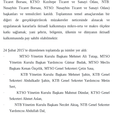
Ticaret Borsası, KTSO: Kızıltepe Ticaret ve Sanayi Odası, NTB:
Nusaybin Ticaret Borsası, NTSO: Nusaybin Ticaret ve Sanayi Odası)
başkanları ve temsilcileri katıldı. Toplantının temel amaçlarından bir
diğeri de gerçekleştirilecek müzakereler neticesinde alınacak ve
uygulanacak kararlarla iktisadî kalkınmaya mikro-orta ve makro ölçekte
katkı sağlamak; yani şehrin, bölgenin, ülkenin ve dünyanın iktisadî
kalkınmasında pay sahibi olabilmektir.
24 Şubat 2015’te düzenlenen toplantıda şu isimler yer aldı:
·
MTSO Yönetim Kurulu Başkanı Mehmet Ali Tutaşı, MTSO
Yönetim Kurulu Başkan Yardımcısı Gümar Budak, MTSO Meclis
Başkanı Kenan Özçelik, MTSO Genel Sekreteri Çetin Sasa,
·
KTB Yönetim Kurulu Başkanı Mehmet Şahin, KTB Genel
Sekreteri Abdulkadir Şahin, KTB Genel Sekreter Yardımcısı Metin
Sert,
·
KTSO Yönetim Kurulu Başkanı Mahmut Dündar, KTSO Genel
Sekreteri Ahmet Aslan,
·
NTB Yönetim Kurulu Başkanı Necdet Aktaş, NTB Genel Sekreter
Yardımcısı Abdullah Dal,