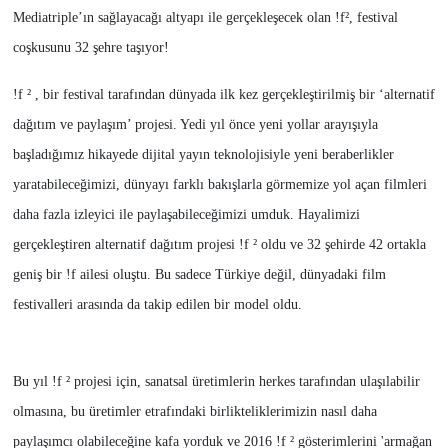
Mediatriple’ın sağlayacağı altyapı ile gerçekleşecek olan !f², festival
coşkusunu 32 şehre taşıyor!
!f ² , bir festival tarafından dünyada ilk kez gerçekleştirilmiş bir ‘alternatif
dağıtım ve paylaşım’ projesi. Yedi yıl önce yeni yollar arayışıyla
başladığımız hikayede dijital yayın teknolojisiyle yeni beraberlikler
yaratabileceğimizi, dünyayı farklı bakışlarla görmemize yol açan filmleri
daha fazla izleyici ile paylaşabileceğimizi umduk. Hayalimizi
gerçekleştiren alternatif dağıtım projesi !f ² oldu ve 32 şehirde 42 ortakla
geniş bir !f ailesi oluştu. Bu sadece Türkiye değil, dünyadaki film
festivalleri arasında da takip edilen bir model oldu.
Bu yıl !f ² projesi için, sanatsal üretimlerin herkes tarafından ulaşılabilir
olmasına, bu üretimler etrafındaki birlikteliklerimizin nasıl daha
paylaşımcı olabileceğine kafa yorduk ve 2016 !f ² gösterimlerini 'armağan