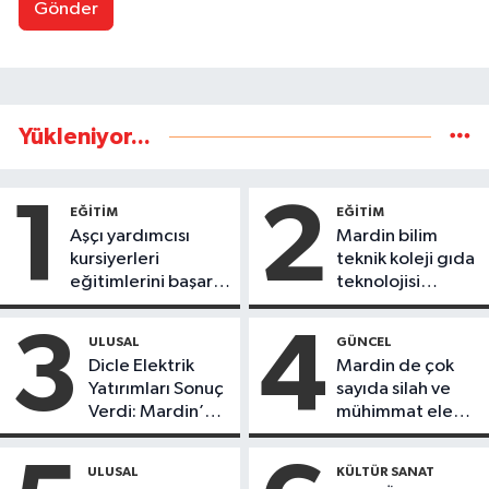
Gönder
Yükleniyor...
1
2
EĞİTİM
EĞİTİM
Aşçı yardımcısı
Mardin bilim
kursiyerleri
teknik koleji gıda
eğitimlerini başarı
teknolojisi
ile tamamladı
öğrencileri
ürettikleri gıda
3
4
ULUSAL
GÜNCEL
ürünlerini satarak
Dicle Elektrik
Mardin de çok
köydeki
Yatırımları Sonuç
sayıda silah ve
çoçuklara kitap
Verdi: Mardin’de
mühimmat ele
desteğinde
Kayıp Kaçak
geçirildi
bulundu
Oranında Büyük
ULUSAL
KÜLTÜR SANAT
Düşüş