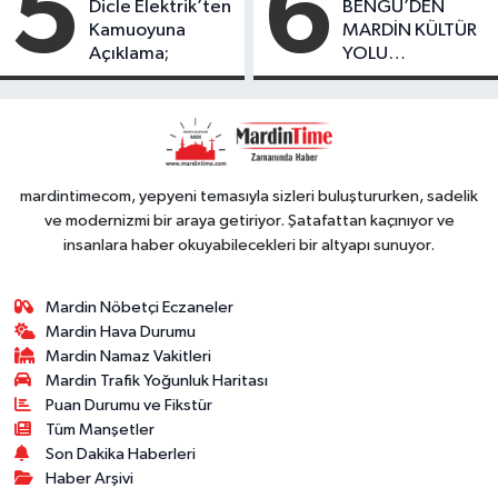
5
6
Dicle Elektrik’ten
BENGÜ’DEN
Kamuoyuna
MARDİN KÜLTÜR
Açıklama;
YOLU
FESTIVALİ’NDE
GÖRKEMLİ
PERFORMANS
mardintimecom, yepyeni temasıyla sizleri buluştururken, sadelik
ve modernizmi bir araya getiriyor. Şatafattan kaçınıyor ve
insanlara haber okuyabilecekleri bir altyapı sunuyor.
Mardin Nöbetçi Eczaneler
Mardin Hava Durumu
Mardin Namaz Vakitleri
Mardin Trafik Yoğunluk Haritası
Puan Durumu ve Fikstür
Tüm Manşetler
Son Dakika Haberleri
Haber Arşivi