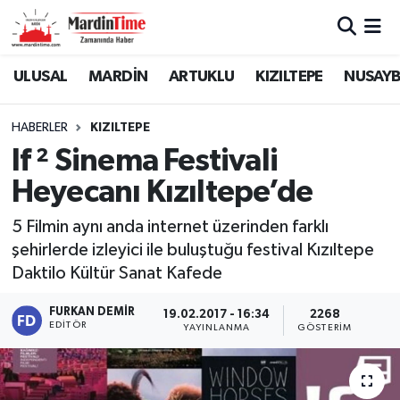
Mardin Nöbetçi Eczaneler
ULUSAL
MARDİN
ARTUKLU
KIZILTEPE
NUSAYB
Mardin Hava Durumu
HABERLER
KIZILTEPE
If ² Sinema Festivali
Mardin Namaz Vakitleri
Heyecanı Kızıltepe’de
Mardin Trafik Yoğunluk Haritası
5 Filmin aynı anda internet üzerinden farklı
şehirlerde izleyici ile buluştuğu festival Kızıltepe
Süper Lig Puan Durumu ve Fikstür
Daktilo Kültür Sanat Kafede
Tüm Manşetler
FURKAN DEMIR
19.02.2017 - 16:34
2268
EDITÖR
YAYINLANMA
GÖSTERIM
Son Dakika Haberleri
Haber Arşivi