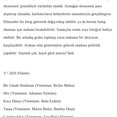
ekonomisi' prensibiyle yürütelim istedik. Armağan ekonomisi para
alışverişi olmadan, katılımcıların hediyelerini sunmalarıyla gerçekleşiyor.
Dileyenler bir kitap getirerek değiş-tokuş edebilir ya da birinin bulup
okuması için mekana bırakabilirler. Sanatçılar resim veya fotoğraf hediye
edebilir. Bir arkadaş grubu toplanıp varsa mekanın bir ihtiyacını
karşılayabilir. Arabası olan gösterimlere gelecek olanlara şoförlük
yapabilir. Seçenek çok, hayal gücü sınırsız”dedi.
!f ² 2016 Filmleri
Bir Günde Hindistan (Yönetmen: Richie Mehta)
Dev (Yönetmen: Johannes Nyholm)
Koca Dünya (Yönetmen: Reha Erdem)
Tanna (Yönetmen: Martin Butler, Bentley Dean)
Camdan Atlar (Yönetmen: Ann Marie Fleming),