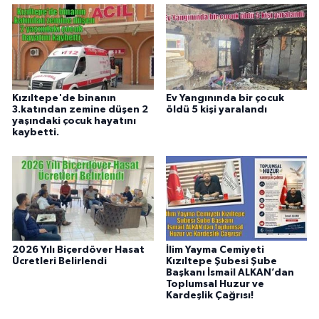
Kızıltepe'de binanın
Ev Yangınında bir çocuk
3.katından zemine düşen 2
öldü 5 kişi yaralandı
yaşındaki çocuk hayatını
kaybetti.
2026 Yılı Biçerdöver Hasat
İlim Yayma Cemiyeti
Ücretleri Belirlendi
Kızıltepe Şubesi Şube
Başkanı İsmail ALKAN’dan
Toplumsal Huzur ve
Kardeşlik Çağrısı!