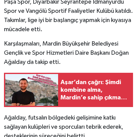
Paşa Spor, Diyarbakır Seyrantepe İdmanyurdu
Spor ve Vangölü Sportif Faaliyetler Kulübü katıldı.
Takımlar, lige iyi bir başlangıç yapmak için kıyasıya
mücadele etti.
Karşılaşmaları, Mardin Büyükşehir Belediyesi
Gençlik ve Spor Hizmetleri Daire Başkanı Doğan
Ağalday da takip etti.
Aşar’dan çağrı: Şimdi
kombine alma,
Mardin’e sahip çıkma
zamanı”
Ağalday, futsalın bölgedeki gelişimine katkı
sağlayan kulüpleri ve sporcuları tebrik ederek,
desteklerinin süreceğini belirtti.