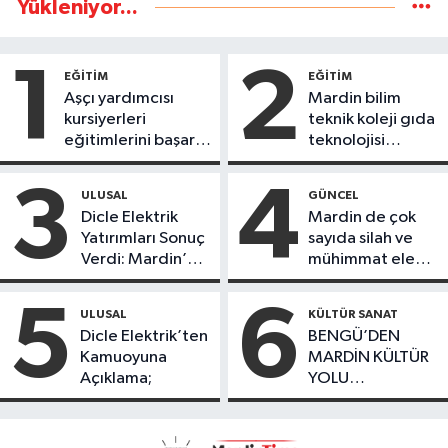
Yükleniyor...
1
2
EĞİTİM
EĞİTİM
Aşçı yardımcısı
Mardin bilim
kursiyerleri
teknik koleji gıda
eğitimlerini başarı
teknolojisi
ile tamamladı
öğrencileri
ürettikleri gıda
3
4
ULUSAL
GÜNCEL
ürünlerini satarak
Dicle Elektrik
Mardin de çok
köydeki
Yatırımları Sonuç
sayıda silah ve
çoçuklara kitap
Verdi: Mardin’de
mühimmat ele
desteğinde
Kayıp Kaçak
geçirildi
bulundu
Oranında Büyük
5
6
ULUSAL
KÜLTÜR SANAT
Düşüş
Dicle Elektrik’ten
BENGÜ’DEN
Kamuoyuna
MARDİN KÜLTÜR
Açıklama;
YOLU
FESTIVALİ’NDE
GÖRKEMLİ
PERFORMANS