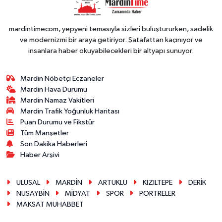
mardintimecom, yepyeni temasıyla sizleri buluştururken, sadelik
ve modernizmi bir araya getiriyor. Şatafattan kaçınıyor ve
insanlara haber okuyabilecekleri bir altyapı sunuyor.
Mardin Nöbetçi Eczaneler
Mardin Hava Durumu
Mardin Namaz Vakitleri
Mardin Trafik Yoğunluk Haritası
Puan Durumu ve Fikstür
Tüm Manşetler
Son Dakika Haberleri
Haber Arşivi
ULUSAL
MARDİN
ARTUKLU
KIZILTEPE
DERİK
NUSAYBİN
MİDYAT
SPOR
PORTRELER
MAKSAT MUHABBET