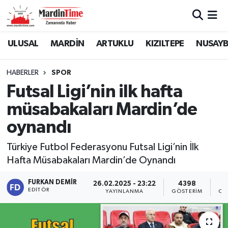
Mardin Nöbetçi Eczaneler
ULUSAL
MARDİN
ARTUKLU
KIZILTEPE
NUSAYB
Mardin Hava Durumu
HABERLER
SPOR
Futsal Ligi’nin ilk hafta
Mardin Namaz Vakitleri
müsabakaları Mardin’de
Mardin Trafik Yoğunluk Haritası
oynandı
Süper Lig Puan Durumu ve Fikstür
Türkiye Futbol Federasyonu Futsal Ligi’nin İlk
Hafta Müsabakaları Mardin’de Oynandı
Tüm Manşetler
FURKAN DEMIR
26.02.2025 - 23:22
4398
EDITÖR
YAYINLANMA
GÖSTERIM
OK
Son Dakika Haberleri
Haber Arşivi