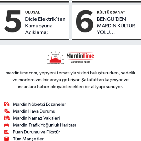
Kayıp Kaçak
geçirildi
bulundu
Oranında Büyük
5
6
ULUSAL
KÜLTÜR SANAT
Düşüş
Dicle Elektrik’ten
BENGÜ’DEN
Kamuoyuna
MARDİN KÜLTÜR
Açıklama;
YOLU
FESTIVALİ’NDE
GÖRKEMLİ
PERFORMANS
mardintimecom, yepyeni temasıyla sizleri buluştururken, sadelik
ve modernizmi bir araya getiriyor. Şatafattan kaçınıyor ve
insanlara haber okuyabilecekleri bir altyapı sunuyor.
Mardin Nöbetçi Eczaneler
Mardin Hava Durumu
Mardin Namaz Vakitleri
Mardin Trafik Yoğunluk Haritası
Puan Durumu ve Fikstür
Tüm Manşetler