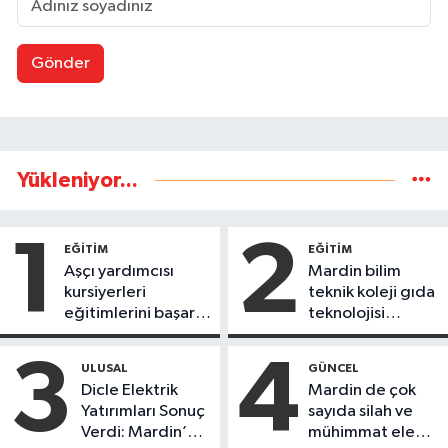
Gönder
Yükleniyor...
1
2
EĞİTİM
EĞİTİM
Aşçı yardımcısı
Mardin bilim
kursiyerleri
teknik koleji gıda
eğitimlerini başarı
teknolojisi
ile tamamladı
öğrencileri
ürettikleri gıda
3
4
ULUSAL
GÜNCEL
ürünlerini satarak
Dicle Elektrik
Mardin de çok
köydeki
Yatırımları Sonuç
sayıda silah ve
çoçuklara kitap
Verdi: Mardin’de
mühimmat ele
desteğinde