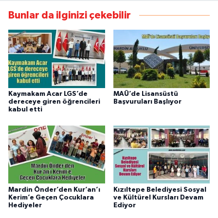
Bunlar da ilginizi çekebilir
Kaymakam Acar LGS’de
MAÜ’de Lisansüstü
dereceye giren öğrencileri
Başvuruları Başlıyor
kabul etti
Mardin Önder’den Kur’an’ı
Kızıltepe Belediyesi Sosyal
Kerim’e Geçen Çocuklara
ve Kültürel Kursları Devam
Hediyeler
Ediyor