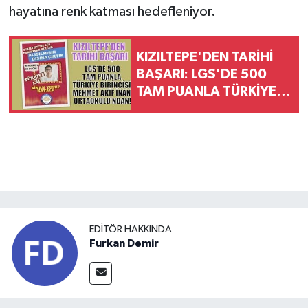
hayatına renk katması hedefleniyor.
KIZILTEPE'DEN TARİHİ
BAŞARI: LGS'DE 500
TAM PUANLA TÜRKİYE
BİRİNCİSİ MEHMET AKİF
İNAN
ORTAOKULU’NDAN!
EDITÖR HAKKINDA
Furkan Demir