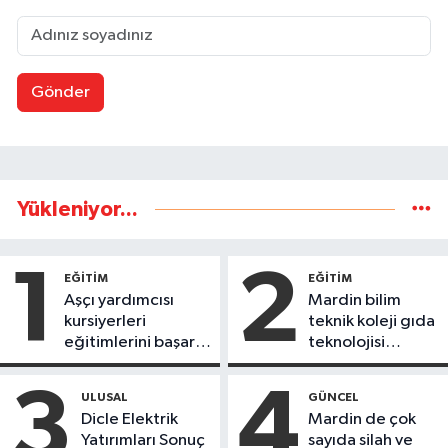
Gönder
Yükleniyor...
1
2
EĞİTİM
EĞİTİM
Aşçı yardımcısı
Mardin bilim
kursiyerleri
teknik koleji gıda
eğitimlerini başarı
teknolojisi
ile tamamladı
öğrencileri
ürettikleri gıda
3
4
ULUSAL
GÜNCEL
ürünlerini satarak
Dicle Elektrik
Mardin de çok
köydeki
Yatırımları Sonuç
sayıda silah ve
çoçuklara kitap