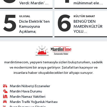
Verdi: Mardin’de
mühimmat ele
desteğinde
Kayıp Kaçak
geçirildi
bulundu
Oranında Büyük
5
6
ULUSAL
KÜLTÜR SANAT
Düşüş
Dicle Elektrik’ten
BENGÜ’DEN
Kamuoyuna
MARDİN KÜLTÜR
Açıklama;
YOLU
FESTIVALİ’NDE
GÖRKEMLİ
PERFORMANS
mardintimecom, yepyeni temasıyla sizleri buluştururken, sadelik
ve modernizmi bir araya getiriyor. Şatafattan kaçınıyor ve
insanlara haber okuyabilecekleri bir altyapı sunuyor.
Mardin Nöbetçi Eczaneler
Mardin Hava Durumu
Mardin Namaz Vakitleri
Mardin Trafik Yoğunluk Haritası