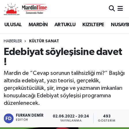
Mardin Nöbetçi Eczaneler
ULUSAL
MARDİN
ARTUKLU
KIZILTEPE
NUSAYB
Mardin Hava Durumu
HABERLER
KÜLTÜR SANAT
Edebiyat söyleşisine davet
Mardin Namaz Vakitleri
!
Mardin Trafik Yoğunluk Haritası
Mardin de “Cevap sorunun talihsizliği mi?” Başlığı
altında edebiyat, yazı teorisi, gerçeklik,
Süper Lig Puan Durumu ve Fikstür
gerçeküstücülük, şiir, imge ve yazmanın imkanları
Tüm Manşetler
konuşulacağı Edebiyat söyleşisi programına
düzenlenecek.
Son Dakika Haberleri
FURKAN DEMIR
02.06.2022 - 20:24
493
EDITÖR
YAYINLANMA
GÖSTERIM
Haber Arşivi