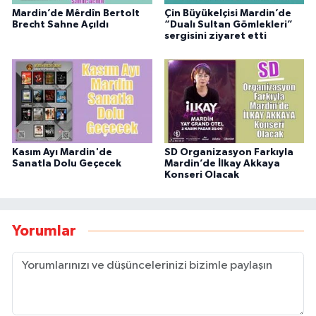
Mardin’de Mêrdîn Bertolt
Çin Büyükelçisi Mardin’de
Brecht Sahne Açıldı
“Dualı Sultan Gömlekleri”
sergisini ziyaret etti
Kasım Ayı Mardin'de
SD Organizasyon Farkıyla
Sanatla Dolu Geçecek
Mardin’de İlkay Akkaya
Konseri Olacak
Yorumlar