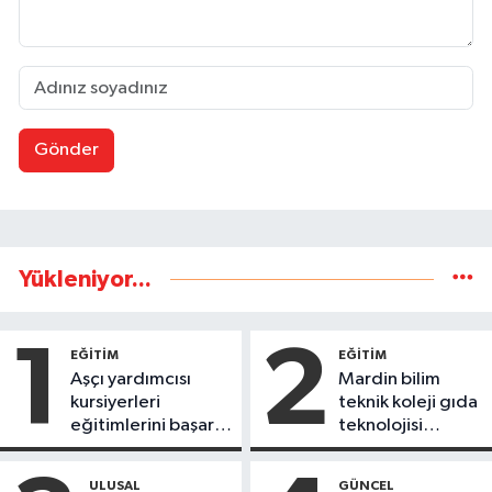
Gönder
Yükleniyor...
1
2
EĞİTİM
EĞİTİM
Aşçı yardımcısı
Mardin bilim
kursiyerleri
teknik koleji gıda
eğitimlerini başarı
teknolojisi
ile tamamladı
öğrencileri
ürettikleri gıda
ULUSAL
GÜNCEL