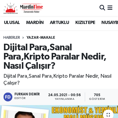
Mardin Nöbetçi Eczaneler
ULUSAL
MARDİN
ARTUKLU
KIZILTEPE
NUSAYB
Mardin Hava Durumu
HABERLER
YAZAR-MAKALE
Dijital Para,Sanal
Mardin Namaz Vakitleri
Para,Kripto Paralar Nedir,
Mardin Trafik Yoğunluk Haritası
Nasıl Çalışır?
Süper Lig Puan Durumu ve Fikstür
Dijital Para,Sanal Para,Kripto Paralar Nedir, Nasıl
Çalışır?
Tüm Manşetler
FURKAN DEMIR
24.05.2021 - 00:56
705
EDITÖR
YAYINLANMA
GÖSTERIM
Son Dakika Haberleri
Haber Arşivi