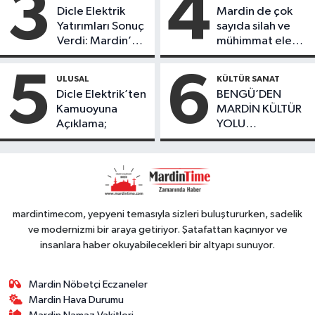
3
4
ürünlerini satarak
Dicle Elektrik
Mardin de çok
köydeki
Yatırımları Sonuç
sayıda silah ve
çoçuklara kitap
Verdi: Mardin’de
mühimmat ele
desteğinde
Kayıp Kaçak
geçirildi
bulundu
Oranında Büyük
5
6
ULUSAL
KÜLTÜR SANAT
Düşüş
Dicle Elektrik’ten
BENGÜ’DEN
Kamuoyuna
MARDİN KÜLTÜR
Açıklama;
YOLU
FESTIVALİ’NDE
GÖRKEMLİ
PERFORMANS
mardintimecom, yepyeni temasıyla sizleri buluştururken, sadelik
ve modernizmi bir araya getiriyor. Şatafattan kaçınıyor ve
insanlara haber okuyabilecekleri bir altyapı sunuyor.
Mardin Nöbetçi Eczaneler
Mardin Hava Durumu