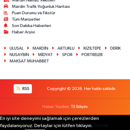
Mardin Namaz Vakitleri
Mardin Trafik Yoğunluk Haritası
Puan Durumu ve Fikstür
Tüm Manşetler
Son Dakika Haberleri
Haber Arşivi
ULUSAL
MARDİN
ARTUKLU
KIZILTEPE
DERİK
NUSAYBİN
MİDYAT
SPOR
PORTRELER
MAKSAT MUHABBET
RSS
Copyright © 2026. Her hakkı saklıdır.
Haber Yazılımı:
TE Bilişim
En iyi site deneyimi sağlamak için çerezlerden
faydalanıyoruz. Detaylar için lütfen tıklayın.
Gizlilik