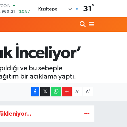
TCOIN
°
31
Kızıltepe
.960,21
%0.87
OLAR
,7436
%0.18
URO
,2510
%0.32
ERLİN
,4811
%0.38
ık İnceliyor’
AM ALTIN
48.99
%2.59
ST100
ıldığı ve bu sebeple
.779
%-14
ağıtım bir açıklama yaptı.
-
+
A
A
ükleniyor...