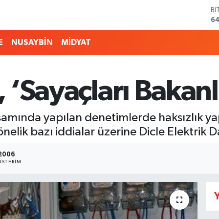
BI
64
D
47
E
NUSAYBİN
MİDYAT
E
55
ST
64
, ‘Sayaçları Bakanl
GR
66
Bİ
amında yapılan denetimlerde haksızlık yap
13
elik bazı iddialar üzerine Dicle Elektrik D
2006
STERIM
Y