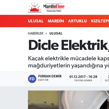
Mardin Nöbetçi Eczaneler
ULUSAL
MARDİN
ARTUKLU
KIZILTEP
Mardin Hava Durumu
HABERLER
ULUSAL
Dicle Elektrik
Mardin Namaz Vakitleri
Mardin Trafik Yoğunluk Haritası
Kaçak elektrikle mücadele kaps
mağduriyetlerin yaşandığına yön
Süper Lig Puan Durumu ve Fikstür
FURKAN DEMIR
01.12.2017 - 16:28
Tüm Manşetler
EDITÖR
YAYINLANMA
GÖ
Son Dakika Haberleri
Haber Arşivi