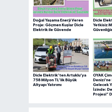
Doğal Yaşama Enerji Veren
Dicle Elek
Proje: Göçmen Kuşlar Dicle
Yetkisiz 
Elektrik ile Güvende
Güvenliğin
Dicle Elektrik’ten Artuklu’ya
OYAK Çim
758 Milyon TL’lik Büyük
Denizi’ne 
Altyapı Yatırımı
Gelecek Y
İzinde: De
Projesi” D