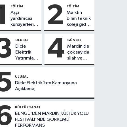
1
2
EĞİTİM
EĞİTİM
Aşçı
Mardin
yardımcısı
bilim teknik
kursiyerleri
koleji gıda
eğitimlerini
teknolojisi
başarı ile
öğrencileri
3
4
ULUSAL
GÜNCEL
tamamladı
ürettikleri
Dicle
Mardin de
gıda
Elektrik
çok sayıda
ürünlerini
Yatırımları
silah ve
satarak
Sonuç
mühimmat
köydeki
Verdi:
ele
5
çoçuklara
Mardin’de
geçirildi
ULUSAL
kitap
Kayıp
Dicle Elektrik’ten Kamuoyuna
desteğinde
Kaçak
Açıklama;
bulundu
Oranında
Büyük
6
Düşüş
KÜLTÜR SANAT
BENGÜ’DEN MARDİN KÜLTÜR YOLU
FESTIVALİ’NDE GÖRKEMLİ
PERFORMANS