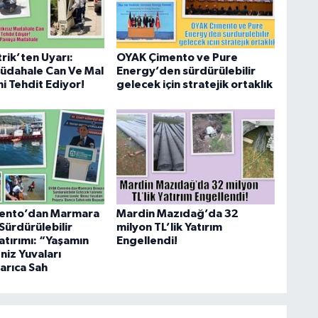
trik’ten Uyarı:
OYAK Çimento ve Pure
Müdahale Can Ve Mal
Energy’den sürdürülebilir
i Tehdit Ediyor!
gelecek için stratejik ortaklık
ento’dan Marmara
Mardin Mazıdağ’da 32
Sürdürülebilir
milyon TL’lik Yatırım
atırımı: “Yaşamın
Engellendi!
niz Yuvaları
arıca Sah