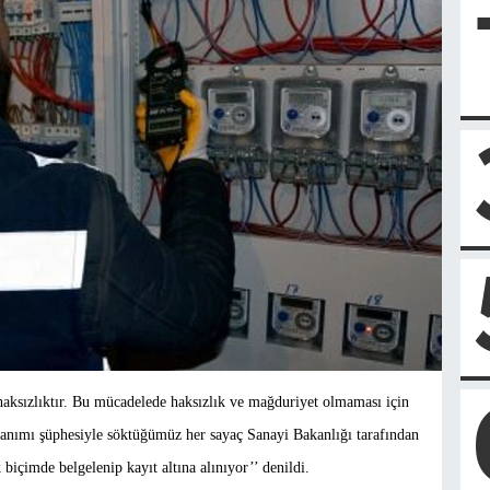
ksızlıktır. Bu mücadelede haksızlık ve mağduriyet olmaması için
lanımı şüphesiyle
söktüğümüz her sayaç Sanayi Bakanlığı tarafından
biçimde belgelenip kayıt altına alınıyor’’ denildi.