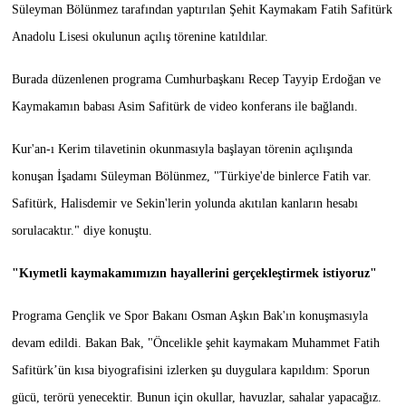
Süleyman Bölünmez tarafından yaptırılan Şehit Kaymakam Fatih Safitürk
Anadolu Lisesi okulunun açılış törenine katıldılar.
Burada düzenlenen programa Cumhurbaşkanı Recep Tayyip Erdoğan ve
Kaymakamın babası Asim Safitürk de video konferans ile bağlandı.
Kur'an-ı Kerim tilavetinin okunmasıyla başlayan törenin açılışında
konuşan İşadamı Süleyman Bölünmez, "Türkiye'de binlerce Fatih var.
Safitürk, Halisdemir ve Sekin'lerin yolunda akıtılan kanların hesabı
sorulacaktır." diye konuştu.
"Kıymetli kaymakamımızın hayallerini gerçekleştirmek istiyoruz"
Programa Gençlik ve Spor Bakanı Osman Aşkın Bak'ın konuşmasıyla
devam edildi. Bakan Bak, "Öncelikle şehit kaymakam Muhammet Fatih
Safitürk’ün kısa biyografisini izlerken şu duygulara kapıldım: Sporun
gücü, terörü yenecektir. Bunun için okullar, havuzlar, sahalar yapacağız.