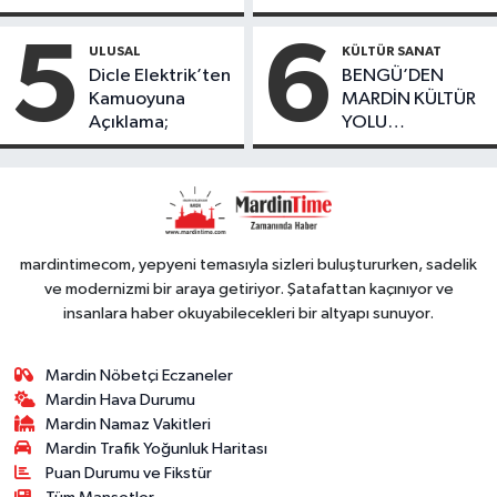
Kayıp Kaçak
geçirildi
bulundu
Oranında Büyük
5
6
ULUSAL
KÜLTÜR SANAT
Düşüş
Dicle Elektrik’ten
BENGÜ’DEN
Kamuoyuna
MARDİN KÜLTÜR
Açıklama;
YOLU
FESTIVALİ’NDE
GÖRKEMLİ
PERFORMANS
mardintimecom, yepyeni temasıyla sizleri buluştururken, sadelik
ve modernizmi bir araya getiriyor. Şatafattan kaçınıyor ve
insanlara haber okuyabilecekleri bir altyapı sunuyor.
Mardin Nöbetçi Eczaneler
Mardin Hava Durumu
Mardin Namaz Vakitleri
Mardin Trafik Yoğunluk Haritası
Puan Durumu ve Fikstür