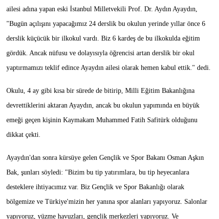
ailesi adına yapan eski İstanbul Milletvekili Prof. Dr. Aydın Ayaydın,
"Bugün açılışını yapacağımız 24 derslik bu okulun yerinde yıllar önce 6
derslik küçücük bir ilkokul vardı. Biz 6 kardeş de bu ilkokulda eğitim
gördük. Ancak nüfusu ve dolayısıyla öğrencisi artan derslik bir okul
yaptırmamızı teklif edince Ayaydın ailesi olarak hemen kabul ettik." dedi.
Okulu, 4 ay gibi kısa bir sürede de bitirip, Milli Eğitim Bakanlığına
devrettiklerini aktaran Ayaydın, ancak bu okulun yapımında en büyük
emeği geçen kişinin Kaymakam Muhammed Fatih Safitürk olduğunu
dikkat çekti.
Ayaydın'dan sonra kürsüye gelen Gençlik ve Spor Bakanı Osman Aşkın
Bak, şunları söyledi: "Bizim bu tip yatırımlara, bu tip heyecanlara
desteklere ihtiyacımız var. Biz Gençlik ve Spor Bakanlığı olarak
bölgemize ve Türkiye'mizin her yanına spor alanları yapıyoruz. Salonlar
yapıyoruz, yüzme havuzları, gençlik merkezleri yapıyoruz. Ve