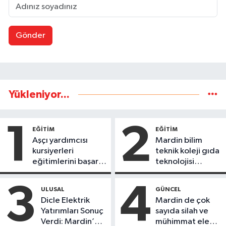
Gönder
Yükleniyor...
1
2
EĞİTİM
EĞİTİM
Aşçı yardımcısı
Mardin bilim
kursiyerleri
teknik koleji gıda
eğitimlerini başarı
teknolojisi
ile tamamladı
öğrencileri
ürettikleri gıda
3
4
ULUSAL
GÜNCEL
ürünlerini satarak
Dicle Elektrik
Mardin de çok
köydeki
Yatırımları Sonuç
sayıda silah ve
çoçuklara kitap
Verdi: Mardin’de
mühimmat ele
desteğinde