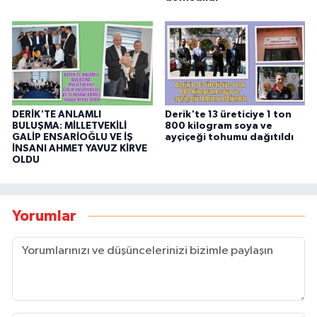
DERİK'TE ANLAMLI
Derik'te 13 üreticiye 1 ton
BULUŞMA: MİLLETVEKİLİ
800 kilogram soya ve
GALİP ENSARİOĞLU VE İŞ
ayçiçeği tohumu dağıtıldı
İNSANI AHMET YAVUZ KİRVE
OLDU
Yorumlar