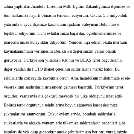
adına yaptırılan Anadolu Lisesinin Milli Eğitim Bakanlığımıza ilçemize ve
tüm halkımıza hayırlı olmasını temenni ediyorum. Okulu, 5,5 milyonluk
yatırımla 6 ayda ilçemize kazandıran işadamı Süleyman Bölünmez'e
teşekkür ediyorum. Tüm evlatlarımıza başarılar, öğretmenlerimize ve
idarecilerimize kolaylıklar diliyorum. Yeniden inşa edilen okula merhum
kaymakamımızın verilmesini Derikli kardeşlerimizin vefası olarak
görüyoruz. Türkiye son yıllarda PKK'nın ve DEAŞ terör örgütlerinin
diğer yandan da FETÖ ihanet çetesinin saldırılarına maruz kaldı. Bu
saldırılarda çok sayıda kaybımız olsun. Ama hamdolsun milletimizle el ele
vererek tüm saldırıların üstesinden gelmeyi başardık. Türkiye'nin terör
örgütleri vasıtasıyla diz çöktürülmeyecek bir ülke olduğunu ispat ettik.
Bölücü terör örgütünün tehditlerine boyun eğmeyen kardeşlerimize
şükranlarımı sunuyorum. Çukur eylemleriyle, bombalı saldırılarla,
suikastlarla ve alçakla yöntemlerle ülkemize saldıranların bedenleri gibi
isimleri de yok olup gidecektir ancak şehitlerimizin her biri yüreğimizde