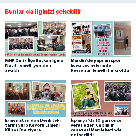
Bunlar da ilginizi çekebilir
MHP Derik İlçe Başkanlığına
Mardin’de yapılan spor
Naşit Temelli yeniden
lisesi seçmelerinde
seçildi
Revşanur Temelli 1’inci oldu
Ermenistan’dan Derik teki
İspanya’da 10 gün önce
tarihi Surp Kevork Ermeni
vefat eden Çaplık’ın
Kilisesi’ne ziyare
cenazesi Memleketinde
defnedildi