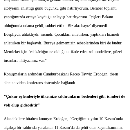
atölyesini anlattığı günü bugünkü gibi hatırlıyorum. Beraber toplantı
yaptığımızda ortaya koyduğu anlayışı hatırlıyorum. İçişleri Bakanı
olduğumda odama geldi, sohbet ettik. 'Biz akrabayız' diyemedi.
Edepliydi, ahlaklıydı, insandı. Çocukları anlatırken, yaptıkları hizmeti
anlatırken bir başkaydı. Buraya gelmemizin sebeplerinden biri de budur.
Memleket için fedakârlığın ne olduğunu ifade eden rol modellere, güzel
insanlara ihtiyacımız var."
Konuşmaların ardından Cumhurbaşkanı Recep Tayyip Erdoğan, tören
alanına video konferans sistemiyle bağlandı.
"Çukur eylemleriyle ülkemize saldıranların bedenleri gibi isimleri de
yok olup gidecektir"
Alandakilere hitaben konuşan Erdoğan, "Geçtiğimiz yılın 10 Kasım'ında
alçakça bir saldırıda yaralanan 11 Kasım'da da şehit olan kaymakamımız