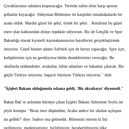
Çocuklarımızı sahalara koşturacağız. Terörün zalim eline karşı sporun
şefkatini koyacağız. Süleyman Bölünmez ile karşılıklı müsabakalarda bir
arada olduk. Mardin güzel bir şehir, örnek bir şehir... Kendisini bu güzel
esere olan katkısından dolayı teşekkür ediyorum. Biz de Gençlik ve Spor
Bakanlığı olarak kıymetli kaymakamımızın hayallerini gerçekleştirmek
istiyoruz. Güzel hizmet adamı Safitürk için de havuz yapacağız. Spor için,
kulüplerimiz için ne gerekiyorsa bütün desteklerimizi vereceğiz. Bu
okullarda mühendisler, avukatlar, bilim adamları ve bakanlar çıkacak. Biz
güçlü Türkiye istiyoruz, başarılı büyüyen Türkiye istiyoruz." dedi.
"İçişleri Bakanı olduğumda odama geldi, 'Biz akrabayız' diyemedi."
Bakan Bak’ın ardından kürsüye çıkan İçişleri Bakanı Süleyman Soylu ise
şöyle konuştu: "Biraz önce düşündüm, Acaba sadece bir okulun açılışına
mı geldik?' diye. Sadece ona gelmedik. Bilmenizi isterim ki biz
tarihimizin, medeniyetimiz, birliğimizin, beraberliğimizin ülke