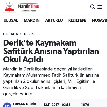
Mardin Nöbetçi Eczaneler
ULUSAL
MARDİN
ARTUKLU
KIZILTEPE
NUSAYB
Mardin Hava Durumu
HABERLER
DERİK
Derik'te Kaymakam
Mardin Namaz Vakitleri
Safitürk Anısına Yaptırılan
Mardin Trafik Yoğunluk Haritası
Okul Açıldı
Süper Lig Puan Durumu ve Fikstür
Mardin’in Derik ilçesinde geçen yıl katledilen
Kaymakam Muhammed Fatih Safitürk'ün anısına
Tüm Manşetler
yaptırılan 2 okulun açılışı İçişleri, Milli Eğitim ile
Gençlik ve Spor bakanlarının katılımıyla
Son Dakika Haberleri
gerçekleştirildi.
Haber Arşivi
FURKAN DEMIR
12.11.2017 - 03:18
1876