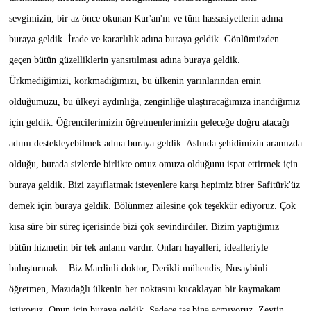
sevgimizin, bir az önce okunan Kur'an'ın ve tüm hassasiyetlerin adına
buraya geldik. İrade ve kararlılık adına buraya geldik. Gönlümüzden
geçen bütün güzelliklerin yansıtılması adına buraya geldik.
Ürkmediğimizi, korkmadığımızı, bu ülkenin yarınlarından emin
olduğumuzu, bu ülkeyi aydınlığa, zenginliğe ulaştıracağımıza inandığımız
için geldik. Öğrencilerimizin öğretmenlerimizin geleceğe doğru atacağı
adımı destekleyebilmek adına buraya geldik. Aslında şehidimizin aramızda
olduğu, burada sizlerde birlikte omuz omuza olduğunu ispat ettirmek için
buraya geldik. Bizi zayıflatmak isteyenlere karşı hepimiz birer Safitürk'üz
demek için buraya geldik. Bölünmez ailesine çok teşekkür ediyoruz. Çok
kısa süre bir süreç içerisinde bizi çok sevindirdiler. Bizim yaptığımız
bütün hizmetin bir tek anlamı vardır. Onları hayalleri, idealleriyle
buluşturmak... Biz Mardinli doktor, Derikli mühendis, Nusaybinli
öğretmen, Mazıdağlı ülkenin her noktasını kucaklayan bir kaymakam
istiyoruz. Onun için buraya geldik. Sadece taş bina açmıyoruz. Zeytin