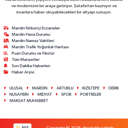
ve modernizmi bir araya getiriyor. Şatafattan kaçınıyor ve
insanlara haber okuyabilecekleri bir altyapı sunuyor.
Mardin Nöbetçi Eczaneler
Mardin Hava Durumu
Mardin Namaz Vakitleri
Mardin Trafik Yoğunluk Haritası
Puan Durumu ve Fikstür
Tüm Manşetler
Son Dakika Haberleri
Haber Arşivi
ULUSAL
MARDİN
ARTUKLU
KIZILTEPE
DERİK
NUSAYBİN
MİDYAT
SPOR
PORTRELER
MAKSAT MUHABBET
RSS
Copyright © 2026. Her hakkı saklıdır.