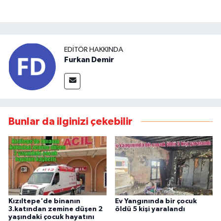
EDITÖR HAKKINDA
Furkan Demir
Bunlar da ilginizi çekebilir
Kızıltepe'de binanın
Ev Yangınında bir çocuk
3.katından zemine düşen 2
öldü 5 kişi yaralandı
yaşındaki çocuk hayatını