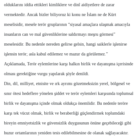
olduklarını iddia ettikleri kimliklere ve dinî aidiyetlere de zarar
vermektedir. Ancak bizler biliyoruz ki konu ne İslam ne de Kürt
meselisidir, mesele terör gruplarının “siyasal amaçlara ulaşmak amacıyla
insanların can ve mal güvenliklerine saldırmayı meşru görmesi”
meselesidir. Bu nedenle nereden gelirse gelsin, hangi saiklerle işlenirse
işlensin terör; asla kabul edilemez ve mazur da görülemez.”
Açıklamada, Terör eylemlerine karşı halkın birlik ve dayanışma içerisinde
olması gerektiğine vurgu yapılarak şöyle denildi.
Din, dil, milliyet, etnisite ve ırk ayrımı gözetmeksizin yerel, bölgesel ve
sınır ötesi hedeflere yönelen şiddet ve terör eylemleri karşısında toplumsal
birlik ve dayanışma içinde olmak oldukça önemlidir. Bu nedenle teröre
karşı tek vücut olmak, birlik ve beraberliği güçlendirmek toplumdaki
bireyin emniyetsizlik ve güvensizlik duygusunun önüne geçebileceği gibi
huzur ortamlarının yeniden tesis edilebilmesine de olanak sağlayacaktır.