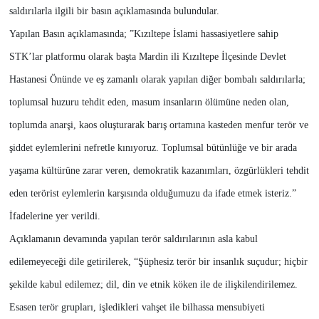
saldırılarla ilgili bir basın açıklamasında bulundular.
Yapılan Basın açıklamasında; ”Kızıltepe İslami hassasiyetlere sahip
STK’lar platformu olarak başta Mardin ili Kızıltepe İlçesinde Devlet
Hastanesi Önünde ve eş zamanlı olarak yapılan diğer bombalı saldırılarla;
toplumsal huzuru tehdit eden, masum insanların ölümüne neden olan,
toplumda anarşi, kaos oluşturarak barış ortamına kasteden menfur terör ve
şiddet eylemlerini nefretle kınıyoruz. Toplumsal bütünlüğe ve bir arada
yaşama kültürüne zarar veren, demokratik kazanımları, özgürlükleri tehdit
eden terörist eylemlerin karşısında olduğumuzu da ifade etmek isteriz.”
İfadelerine yer verildi.
Açıklamanın devamında yapılan terör saldırılarının asla kabul
edilemeyeceği dile getirilerek, “Şüphesiz terör bir insanlık suçudur; hiçbir
şekilde kabul edilemez; dil, din ve etnik köken ile de ilişkilendirilemez.
Esasen terör grupları, işledikleri vahşet ile bilhassa mensubiyeti