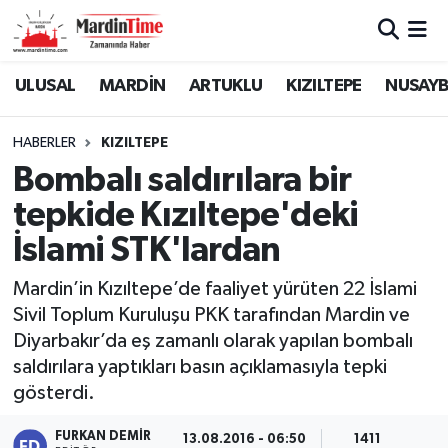
Mardin Nöbetçi Eczaneler
ULUSAL
MARDİN
ARTUKLU
KIZILTEPE
NUSAYB
Mardin Hava Durumu
HABERLER
KIZILTEPE
Bombalı saldırılara bir
Mardin Namaz Vakitleri
tepkide Kızıltepe'deki
Mardin Trafik Yoğunluk Haritası
İslami STK'lardan
Süper Lig Puan Durumu ve Fikstür
Mardin’in Kızıltepe’de faaliyet yürüten 22 İslami
Sivil Toplum Kuruluşu PKK tarafından Mardin ve
Tüm Manşetler
Diyarbakır’da eş zamanlı olarak yapılan bombalı
saldırılara yaptıkları basın açıklamasıyla tepki
Son Dakika Haberleri
gösterdi.
Haber Arşivi
FURKAN DEMIR
13.08.2016 - 06:50
1411