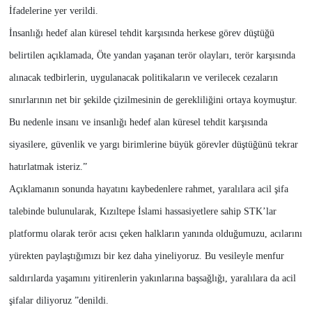
İfadelerine yer verildi.
İnsanlığı hedef alan küresel tehdit karşısında herkese görev düştüğü
belirtilen açıklamada, Öte yandan yaşanan terör olayları, terör karşısında
alınacak tedbirlerin, uygulanacak politikaların ve verilecek cezaların
sınırlarının net bir şekilde çizilmesinin de gerekliliğini ortaya koymuştur.
Bu nedenle insanı ve insanlığı hedef alan küresel tehdit karşısında
siyasilere, güvenlik ve yargı birimlerine büyük görevler düştüğünü tekrar
hatırlatmak isteriz.”
Açıklamanın sonunda hayatını kaybedenlere rahmet, yaralılara acil şifa
talebinde bulunularak, Kızıltepe İslami hassasiyetlere sahip STK’lar
platformu olarak terör acısı çeken halkların yanında olduğumuzu, acılarını
yürekten paylaştığımızı bir kez daha yineliyoruz. Bu vesileyle menfur
saldırılarda yaşamını yitirenlerin yakınlarına başsağlığı, yaralılara da acil
şifalar diliyoruz ”denildi.