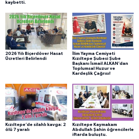
kaybetti.
2026 Yılı Biçerdöver Hasat
İlim Yayma Cemiyeti
Ücretleri Belirlendi
Kızıltepe Şubesi Şube
Başkanı İsmail ALKAN’dan
Toplumsal Huzur ve
Kardeşlik Çağrısı!
Kızıltepe’de silahlı kavga: 2
Kızıltepe Kaymakam
ölü 7 yaralı
Abdullah Şahin öğrencilerle
iftarda buluştu.