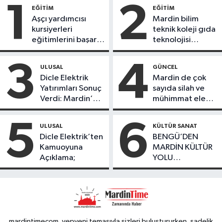
1
2
EĞİTİM
EĞİTİM
Aşçı yardımcısı
Mardin bilim
kursiyerleri
teknik koleji gıda
eğitimlerini başarı
teknolojisi
ile tamamladı
öğrencileri
ürettikleri gıda
3
4
ULUSAL
GÜNCEL
ürünlerini satarak
Dicle Elektrik
Mardin de çok
köydeki
Yatırımları Sonuç
sayıda silah ve
çoçuklara kitap
Verdi: Mardin’de
mühimmat ele
desteğinde
Kayıp Kaçak
geçirildi
bulundu
Oranında Büyük
5
6
ULUSAL
KÜLTÜR SANAT
Düşüş
Dicle Elektrik’ten
BENGÜ’DEN
Kamuoyuna
MARDİN KÜLTÜR
Açıklama;
YOLU
FESTIVALİ’NDE
GÖRKEMLİ
PERFORMANS
mardintimecom, yepyeni temasıyla sizleri buluştururken, sadelik