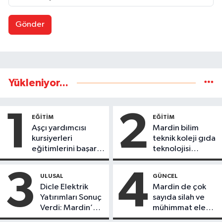
Gönder
Yükleniyor...
1
2
EĞİTİM
EĞİTİM
Aşçı yardımcısı
Mardin bilim
kursiyerleri
teknik koleji gıda
eğitimlerini başarı
teknolojisi
ile tamamladı
öğrencileri
ürettikleri gıda
3
4
ULUSAL
GÜNCEL
ürünlerini satarak
Dicle Elektrik
Mardin de çok
köydeki
Yatırımları Sonuç
sayıda silah ve
çoçuklara kitap
Verdi: Mardin’de
mühimmat ele
desteğinde
Kayıp Kaçak
geçirildi
bulundu