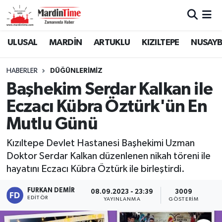
Mardin Nöbetçi Eczaneler
ULUSAL
MARDİN
ARTUKLU
KIZILTEPE
NUSAYB
Mardin Hava Durumu
HABERLER
DÜĞÜNLERİMİZ
Başhekim Serdar Kalkan ile
Mardin Namaz Vakitleri
Eczacı Kübra Öztürk'ün En
Mardin Trafik Yoğunluk Haritası
Mutlu Günü
Süper Lig Puan Durumu ve Fikstür
Kızıltepe Devlet Hastanesi Başhekimi Uzman
Doktor Serdar Kalkan düzenlenen nikah töreni ile
Tüm Manşetler
hayatını Eczacı Kübra Öztürk ile birleştirdi.
Son Dakika Haberleri
FURKAN DEMIR
08.09.2023 - 23:39
3009
EDITÖR
YAYINLANMA
GÖSTERIM
Haber Arşivi