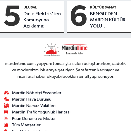
Oranında Büyük
5
6
ULUSAL
KÜLTÜR SANAT
Düşüş
Dicle Elektrik’ten
BENGÜ’DEN
Kamuoyuna
MARDİN KÜLTÜR
Açıklama;
YOLU
FESTIVALİ’NDE
GÖRKEMLİ
PERFORMANS
mardintimecom, yepyeni temasıyla sizleri buluştururken, sadelik
ve modernizmi bir araya getiriyor. Şatafattan kaçınıyor ve
insanlara haber okuyabilecekleri bir altyapı sunuyor.
Mardin Nöbetçi Eczaneler
Mardin Hava Durumu
Mardin Namaz Vakitleri
Mardin Trafik Yoğunluk Haritası
Puan Durumu ve Fikstür
Tüm Manşetler