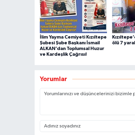
İlim Yayma Cemiyeti Kızıltepe
Kızıltepe’
Şubesi Şube Başkanı İsmail
ölü 7 yaral
ALKAN’dan Toplumsal Huzur
ve Kardeşlik Çağrısı!
Yorumlar