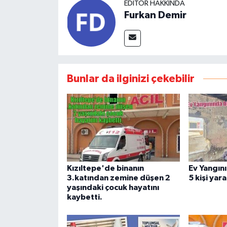
EDITÖR HAKKINDA
Furkan Demir
Bunlar da ilginizi çekebilir
Kızıltepe'de binanın
Ev Yangını
3.katından zemine düşen 2
5 kişi yar
yaşındaki çocuk hayatını
kaybetti.