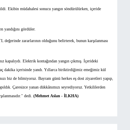
dildi. Ekibin müdahalesi sonucu yangın söndürülürken, içeride
n yandığını gördüler.
TL değerinde zararlarının olduğunu belirterek, bunun karşılanması
kapalıydı. Elektrik kontağından yangın çıkmış. İçerideki
ç dakika içerisinde yandı. Yıllarca biriktirdiğimiz emeğimiz kül
ızı biz de bilmiyoruz. Bayram günü herkes eş dost ziyaretleri yapıp,
apıldık. Çaresizce yanan dükkânımızı seyrediyoruz. Yetkililerden
şılanmasıdır." dedi.
(Mehmet Aslan - İLKHA)