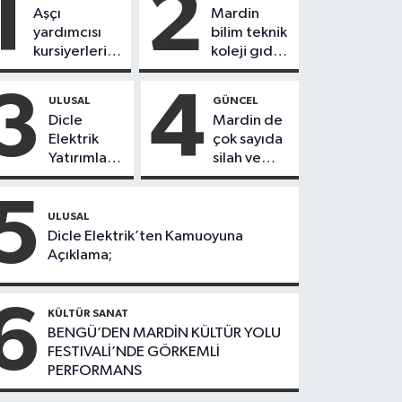
1
2
Aşçı
Mardin
yardımcısı
bilim teknik
kursiyerleri
koleji gıda
eğitimlerini
teknolojisi
başarı ile
öğrencileri
3
4
ULUSAL
GÜNCEL
tamamladı
ürettikleri
Dicle
Mardin de
gıda
Elektrik
çok sayıda
ürünlerini
Yatırımları
silah ve
satarak
Sonuç
mühimmat
köydeki
Verdi:
ele
5
çoçuklara
Mardin’de
geçirildi
ULUSAL
kitap
Kayıp
Dicle Elektrik’ten Kamuoyuna
desteğinde
Kaçak
Açıklama;
bulundu
Oranında
Büyük
6
Düşüş
KÜLTÜR SANAT
BENGÜ’DEN MARDİN KÜLTÜR YOLU
FESTIVALİ’NDE GÖRKEMLİ
PERFORMANS