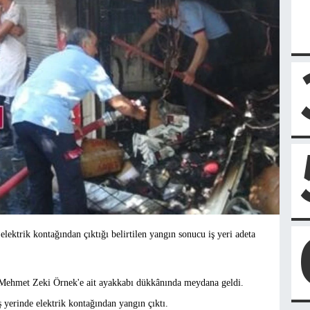
lektrik kontağından çıktığı belirtilen yangın sonucu iş yeri adeta
 Mehmet Zeki Örnek'e ait ayakkabı dükkânında meydana geldi.
ş yerinde elektrik kontağından yangın çıktı.