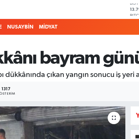
BIT
64.
DO
47,
E
NUSAYBİN
MİDYAT
EU
55,
STE
64,
kkânı bayram gün
GRA
657
BİS
abı dükkânında çıkan yangın sonucu iş yeri
13.
1317
ÖSTERIM
Y