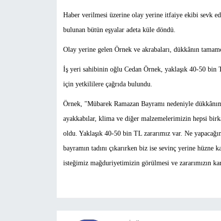
Haber verilmesi üzerine olay yerine itfaiye ekibi sevk e
bulunan bütün eşyalar adeta küle döndü.
Olay yerine gelen Örnek ve akrabaları, dükkânın tamame
İş yeri sahibinin oğlu Cedan Örnek, yaklaşık 40-50 bin 
için yetkililere çağrıda bulundu.
Örnek, "Mübarek Ramazan Bayramı nedeniyle dükkânımız 
ayakkabılar, klima ve diğer malzemelerimizin hepsi birka
oldu. Yaklaşık 40-50 bin TL zararımız var. Ne yapacağım
bayramın tadını çıkarırken biz ise sevinç yerine hüzne k
isteğimiz mağduriyetimizin görülmesi ve zararımızın kar