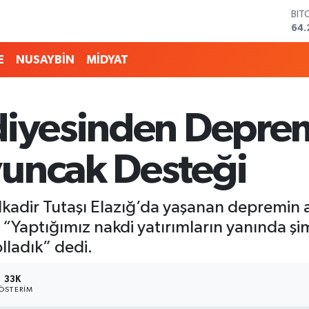
BIT
64.
DO
47,
E
NUSAYBİN
MİDYAT
EU
55,
STE
64,
ediyesinden Depr
GRA
651
BİS
uncak Desteği
13.
lkadir Tutaşı Elazığ’da yaşanan depremin
 “Yaptığımız nakdi yatırımların yanında şi
lladık” dedi.
33K
ÖSTERIM