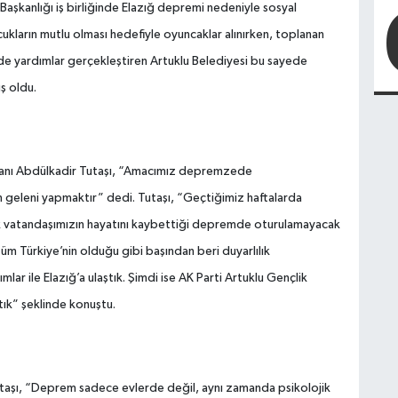
 Başkanlığı iş birliğinde Elazığ depremi nedeniyle sosyal
kların mutlu olması hedefiyle oyuncaklar alınırken, toplanan
de yardımlar gerçekleştiren Artuklu Belediyesi bu sayede
üş oldu.
kanı Abdülkadir Tutaşı, “Amacımız depremzede
en geleni yapmaktır” dedi. Tutaşı, “Geçtiğimiz haftalarda
k vatandaşımızın hayatını kaybettiği depremde oturulamayacak
üm Türkiye’nin olduğu gibi başından beri duyarlılık
r ile Elazığ’a ulaştık. Şimdi ise AK Parti Artuklu Gençlik
tık” şeklinde konuştu.
utaşı, “Deprem sadece evlerde değil, aynı zamanda psikolojik