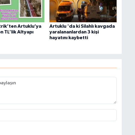
trik’ten Artuklu’ya
Artuklu 'da ki Silahlı kavgada
n TL’lik Altyapı
yaralananlardan 3 kişi
hayatını kaybetti