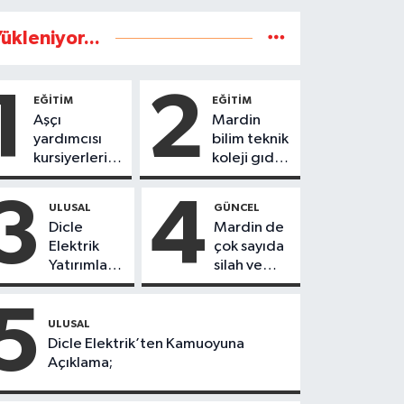
ükleniyor...
1
2
EĞİTİM
EĞİTİM
Aşçı
Mardin
yardımcısı
bilim teknik
kursiyerleri
koleji gıda
eğitimlerini
teknolojisi
başarı ile
öğrencileri
3
4
ULUSAL
GÜNCEL
tamamladı
ürettikleri
Dicle
Mardin de
gıda
Elektrik
çok sayıda
ürünlerini
Yatırımları
silah ve
satarak
Sonuç
mühimmat
köydeki
Verdi:
ele
5
çoçuklara
Mardin’de
geçirildi
ULUSAL
kitap
Kayıp
Dicle Elektrik’ten Kamuoyuna
desteğinde
Kaçak
Açıklama;
bulundu
Oranında
Büyük