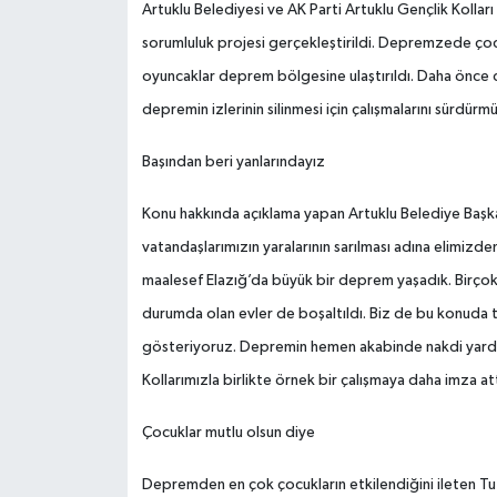
Artuklu Belediyesi ve AK Parti Artuklu Gençlik Kolları
sorumluluk projesi gerçekleştirildi. Depremzede çocu
oyuncaklar deprem bölgesine ulaştırıldı. Daha önce 
depremin izlerinin silinmesi için çalışmalarını sürdürm
Başından beri yanlarındayız
Konu hakkında açıklama yapan Artuklu Belediye Baş
vatandaşlarımızın yaralarının sarılması adına elimizd
maalesef Elazığ’da büyük bir deprem yaşadık. Birço
durumda olan evler de boşaltıldı. Biz de bu konuda t
gösteriyoruz. Depremin hemen akabinde nakdi yardımla
Kollarımızla birlikte örnek bir çalışmaya daha imza at
Çocuklar mutlu olsun diye
Depremden en çok çocukların etkilendiğini ileten T