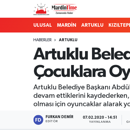
Mardin Nöbetçi Eczaneler
ULUSAL
MARDİN
ARTUKLU
KIZILTEP
Mardin Hava Durumu
HABERLER
ARTUKLU
Artuklu Bel
Mardin Namaz Vakitleri
Çocuklara Oy
Mardin Trafik Yoğunluk Haritası
Süper Lig Puan Durumu ve Fikstür
Artuklu Belediye Başkanı Abdü
devam ettiklerini kaydederken,
Tüm Manşetler
olması için oyuncaklar alarak yo
Son Dakika Haberleri
FURKAN DEMIR
07.02.2020 - 14:51
EDITÖR
YAYINLANMA
G
Haber Arşivi