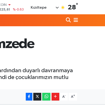
°
COIN
28
Kızıltepe
225,61
%-0.63
LAR
7143
%0.16
RO
0317
%-0.02
RLİN
2463
%0.07
emzede
M ALTIN
0.40
%0.45
T100
799
%70
 ardından duyarlı davranmaya
mdi de çocuklarımızın mutlu
-
+
A
A