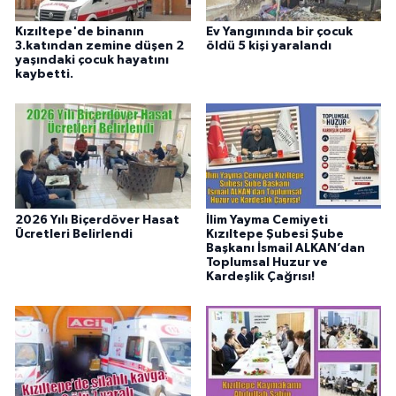
Kızıltepe'de binanın
Ev Yangınında bir çocuk
3.katından zemine düşen 2
öldü 5 kişi yaralandı
yaşındaki çocuk hayatını
kaybetti.
2026 Yılı Biçerdöver Hasat
İlim Yayma Cemiyeti
Ücretleri Belirlendi
Kızıltepe Şubesi Şube
Başkanı İsmail ALKAN’dan
Toplumsal Huzur ve
Kardeşlik Çağrısı!