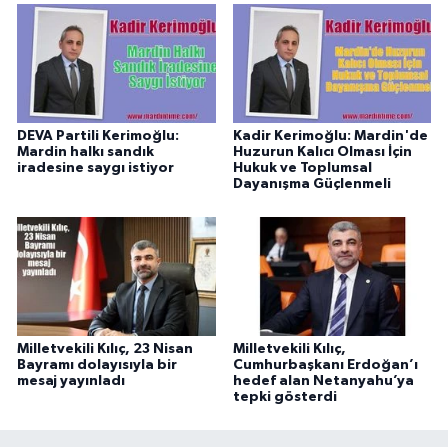
DEVA Partili Kerimoğlu:
Kadir Kerimoğlu: Mardin'de
Mardin halkı sandık
Huzurun Kalıcı Olması İçin
iradesine saygı istiyor
Hukuk ve Toplumsal
Dayanışma Güçlenmeli
Milletvekili Kılıç, 23 Nisan
Milletvekili Kılıç,
Bayramı dolayısıyla bir
Cumhurbaşkanı Erdoğan’ı
mesaj yayınladı
hedef alan Netanyahu’ya
tepki gösterdi