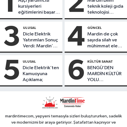
1
2
Aşçı yardımcısı
Mardin bilim
kursiyerleri
teknik koleji gıda
eğitimlerini başarı
teknolojisi
ile tamamladı
öğrencileri
ürettikleri gıda
3
4
ULUSAL
GÜNCEL
ürünlerini satarak
Dicle Elektrik
Mardin de çok
köydeki
Yatırımları Sonuç
sayıda silah ve
çoçuklara kitap
Verdi: Mardin’de
mühimmat ele
desteğinde
Kayıp Kaçak
geçirildi
bulundu
Oranında Büyük
5
6
ULUSAL
KÜLTÜR SANAT
Düşüş
Dicle Elektrik’ten
BENGÜ’DEN
Kamuoyuna
MARDİN KÜLTÜR
Açıklama;
YOLU
FESTIVALİ’NDE
GÖRKEMLİ
PERFORMANS
mardintimecom, yepyeni temasıyla sizleri buluştururken, sadelik
ve modernizmi bir araya getiriyor. Şatafattan kaçınıyor ve