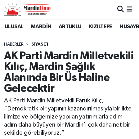
Mardin Nöbetçi Eczaneler
ULUSAL
MARDİN
ARTUKLU
KIZILTEPE
NUSAYB
Mardin Hava Durumu
HABERLER
SİYASET
AK Parti Mardin Milletvekili
Mardin Namaz Vakitleri
Kılıç, Mardin Sağlık
Mardin Trafik Yoğunluk Haritası
Alanında Bir Üs Haline
Gelecektir
Süper Lig Puan Durumu ve Fikstür
AK Parti Mardin Milletvekili Faruk Kılıç,
Tüm Manşetler
“Demokratik bir yapının kazandırılmasıyla birlikte
ilimize ve bölgemize yapılan yatırımlarla adım
Son Dakika Haberleri
adım daha büyüyen bir Mardin’i çok daha net bir
şekilde görebiliyoruz.”
Haber Arşivi